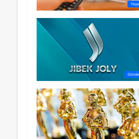
Yaş
Günd