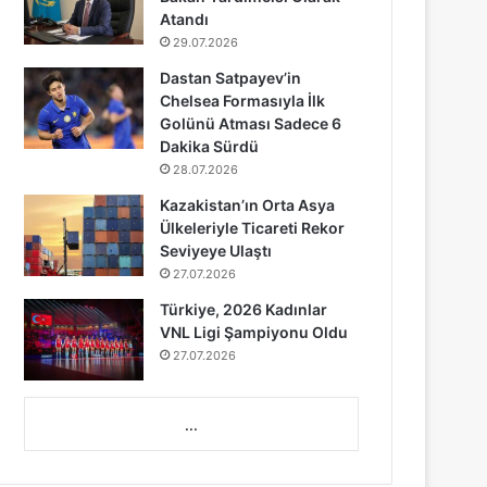
Atandı
29.07.2026
Dastan Satpayev’in
Chelsea Formasıyla İlk
Golünü Atması Sadece 6
Dakika Sürdü
28.07.2026
Kazakistan’ın Orta Asya
Ülkeleriyle Ticareti Rekor
Seviyeye Ulaştı
27.07.2026
Türkiye, 2026 Kadınlar
VNL Ligi Şampiyonu Oldu
27.07.2026
...