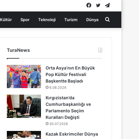
Facebook
Twitter
Telegram
Arama
Kültür
Spor
Teknoloji
Turizm
Dünya
yap
TuraNews
...
Orta Asya’nın En Büyük
Pop Kültür Festivali
Başkentte Başladı
6.08.2026
Kırgızistan’da
Cumhurbaşkanlığı ve
Parlamento Seçim
Kuralları Değişti
30.07.2026
Kazak Eskrimciler Dünya