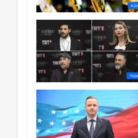
Kült
Yaş