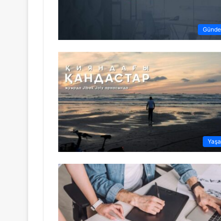
Günd
Yaş