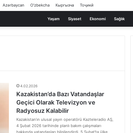
Azərbaycan
Oʻzbekcha
Кыргызча
Тоҷикӣ
Yaşam
Siyaset
Ekonomi
Sağlık
4.02.2026
Kazakistan’da Bazı Vatandaşlar
Geçici Olarak Televizyon ve
Radyosuz Kalabilir
Kazakistan’ın ulusal yayın operatörü Kazteleradio AŞ,
4 Şubat 2026 tarihinde planlı bakım çalışmaları
hakkında vatandaşları bilgilendirdi. 5 Şubat’ta ülke