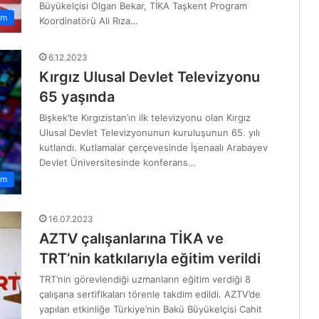
Büyükelçisi Olgan Bekar, TİKA Taşkent Program
em
Koordinatörü Ali Rıza…
6.12.2023
Kırgız Ulusal Devlet Televizyonu
65 yaşında
Bişkek’te Kırgızistan’ın ilk televizyonu olan Kırgız
Ulusal Devlet Televizyonunun kuruluşunun 65. yılı
kutlandı. Kutlamalar çerçevesinde İşenaalı Arabayev
Devlet Üniversitesinde konferans…
am
16.07.2023
AZTV çalışanlarına TİKA ve
TRT’nin katkılarıyla eğitim verildi
TRT’nin görevlendiği uzmanların eğitim verdiği 8
çalışana sertifikaları törenle takdim edildi. AZTV’de
yapılan etkinliğe Türkiye’nin Bakü Büyükelçisi Cahit