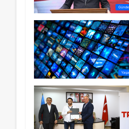
Günd
Yaş