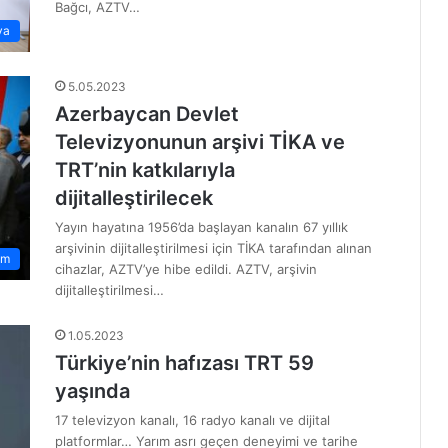
Bağcı, AZTV…
ya
5.05.2023
Azerbaycan Devlet
Televizyonunun arşivi TİKA ve
TRT’nin katkılarıyla
dijitalleştirilecek
Yayın hayatına 1956’da başlayan kanalın 67 yıllık
arşivinin dijitalleştirilmesi için TİKA tarafından alınan
em
cihazlar, AZTV’ye hibe edildi. AZTV, arşivin
dijitalleştirilmesi…
1.05.2023
Türkiye’nin hafızası TRT 59
yaşında
17 televizyon kanalı, 16 radyo kanalı ve dijital
platformlar… Yarım asrı geçen deneyimi ve tarihe