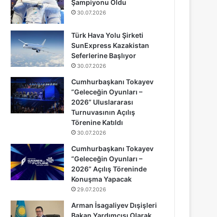
Şampiyonu Oldu
30.07.2026
Türk Hava Yolu Şirketi
SunExpress Kazakistan
Seferlerine Başlıyor
30.07.2026
Cumhurbaşkanı Tokayev
“Geleceğin Oyunları –
2026” Uluslararası
Turnuvasının Açılış
Törenine Katıldı
30.07.2026
Cumhurbaşkanı Tokayev
“Geleceğin Oyunları –
2026” Açılış Töreninde
Konuşma Yapacak
29.07.2026
Arman İsagaliyev Dışişleri
Bakan Yardımcısı Olarak