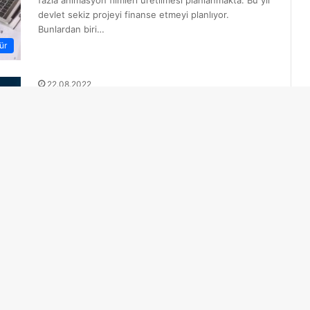
devlet sekiz projeyi finanse etmeyi planlıyor.
Bunlardan biri…
ür
22.08.2022
Qazaq TV Kanalı yeni adını açıkladı
Qazaq TV Kanalı markasında revizyona giderek
ekranlara yeni adı JİBEK JOLY ile devam edecek.
Kazakistan genelinde yayın yapma gerekliliği olan…
ür
 Fazla Yazı Yok