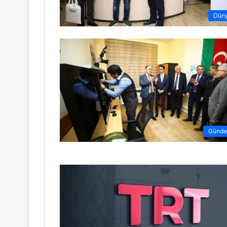
Dün
Günd