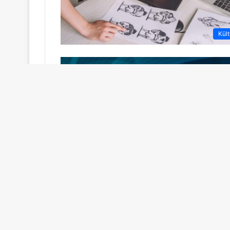
Kült
Kült
Daha