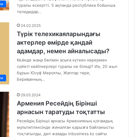
ам
туралы ескертті. 5 ақпанда республика бойынша
теледидар…
24.02.2025
Түрік телехикаяларындағы
актерлер өмірде қандай
адамдар, немен айналысады?
Кезінде жаңа бөлімін асыға күткен көрермен
сүйікті кейіпкерлері туралы не біледі? Иә, 20 жыл
бұрын Юсуф Мероғлы, Жаппар төре,
ам
Бериванның…
29.05.2024
Армения Ресейдің Бірінші
арнасын таратуды тоқтатты
Ресейдің Бірінші арнасы Арменияның қоғамдық
мультиплексінде жиналған қарызға байланысты
тоқтатылды, деп жазады inbusiness.kz сайты