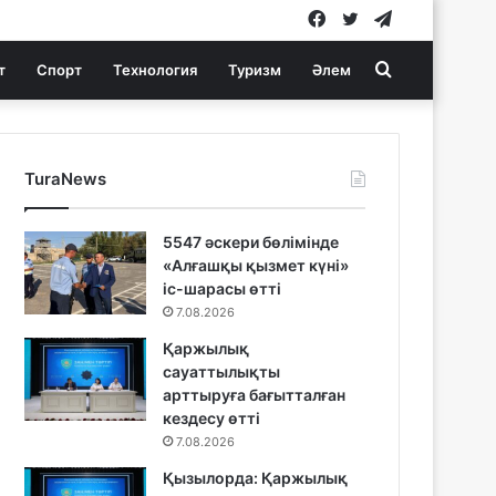
Facebook
Twitter
Telegram
Search
т
Спорт
Технология
Туризм
Әлем
for
TuraNews
5547 әскери бөлімінде
«Алғашқы қызмет күні»
іс-шарасы өтті
7.08.2026
Қаржылық
сауаттылықты
арттыруға бағытталған
кездесу өтті
7.08.2026
Қызылорда: Қаржылық