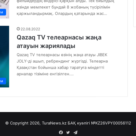
фильмдердің өндірісі қарқын алды. Тек биылдың
өзінде мемлекет бұндай 8 жобаның түсірілімін
ам
қаржыландырмақ. Олардың қатарында жас…
22.08.2022
Qazaq TV телеарнасы жаңа
атауын жариялады
Qazaq TV телеарнасы өзінің жаңа атауы JIBEK
JOLY-ді ашып, ребрендинг жүргізді. Телеарна
Қазақстан бойынша хабар таратуға міндетті
арналар тізіміне енгізілген.…
ам
© Copyright 2026, TuraNews.kz БАҚ куәлігі
№KZ26VPY00056112
Facebook
Twitter
Telegram