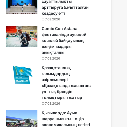
сауаттылықты
арттыруға бағытталған
кездесу өтті
7.08.2026
Comic Con Astana
фестивалінде әуесқой
косплей байқауының
жеңімпаздары
анықталды
7.08.2026
Қазақстандық
ғалымдардың
әзірлемелері
«Қазақстанда жасалған»
ұлттық брендін
толықтырып жатыр
7.08.2026
Қызылорда: Ауыл
шаруашылығы – өңір
экономикасының негізгі