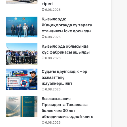
тірегі
6.08.2026
Қызылорда:
Жаңақорғанда су тарату
станциясы іске қосылды
6.08.2026
Қызылорда облысында
құс фабрикасы ашылды
6.08.2026
Судағы қауіпсіздік – әр
азаматтың
жауапкершілігі
6.08.2026
Высказывания
Президента Токаева за
более чем 30 лет
объединили в одной книге
6.08.2026