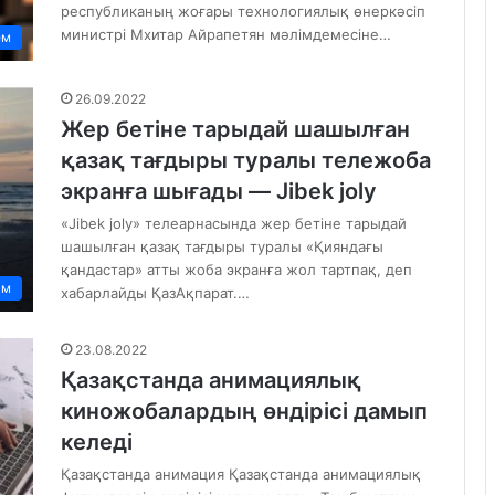
республиканың жоғары технологиялық өнеркәсіп
министрі Мхитар Айрапетян мәлімдемесіне…
ем
26.09.2022
Жер бетіне тарыдай шашылған
қазақ тағдыры туралы тележоба
экранға шығады — Jibek joly
«Jibek joly» телеарнасында жер бетіне тарыдай
шашылған қазақ тағдыры туралы «Қияндағы
қандастар» атты жоба экранға жол тартпақ, деп
ам
хабарлайды ҚазАқпарат.…
23.08.2022
Қазақстанда анимациялық
киножобалардың өндірісі дамып
келеді
Қазақстанда анимация Қазақстанда анимациялық