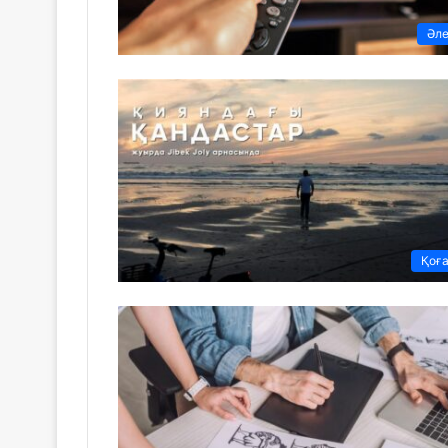
Әл
Қоғ