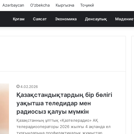
Azərbaycan
Oʻzbekcha
Кыргызча
Тоҷикӣ
Қоғам
Саясат
Экономика
Денсаулық
Мәдение
4.02.2026
Қазақстандықтардың бір бөлігі
уақытша теледидар мен
радиосыз қалуы мүмкін
Қазақстанның ұлттық «Қазтелерадио» АҚ
телерадиооператоры 2026 жылғы 4 ақпанда ел
тұрғындарына профилактикалық жұмыстар