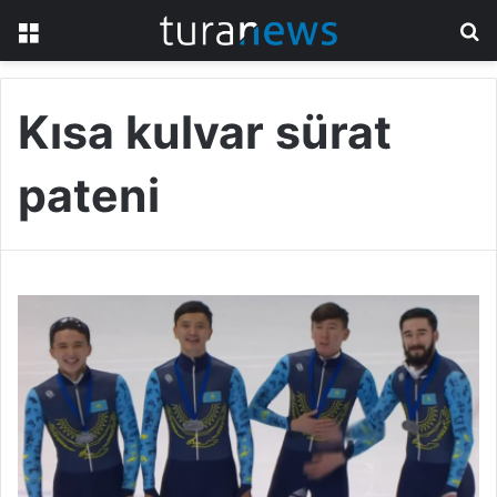
Menü
A
y
...
Kısa kulvar sürat
pateni