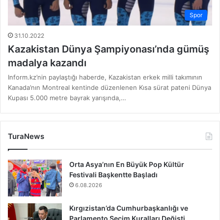
Spor
31.10.2022
Kazakistan Dünya Şampiyonası’nda gümüş
madalya kazandı
Inform.kz’nin paylaştığı haberde, Kazakistan erkek milli takımının
Kanada’nın Montreal kentinde düzenlenen Kısa sürat pateni Dünya
Kupası 5.000 metre bayrak yarışında,…
TuraNews
Orta Asya’nın En Büyük Pop Kültür
Festivali Başkentte Başladı
6.08.2026
Kırgızistan’da Cumhurbaşkanlığı ve
Parlamento Seçim Kuralları Değişti