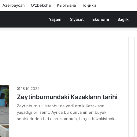
Azərbaycan
Oʻzbekcha
Кыргызча
Тоҷикӣ
Yaşam
Siyaset
Ekonomi
Sağlık
18.10.2022
Zeytinburnundaki Kazakların tarihi
Zeytinburnu – İstanbul’da yerli etnik Kazakların
yaşadığı bir semt. Ayrıca bu dünyanın en büyük
şehirlerinden biri olan İstanbul’a, birçok Kazakistanlı…