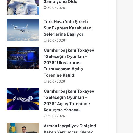
Şampiyonu Oldu
30.07.2026
Türk Hava Yolu Şirketi
SunExpress Kazakistan
Seferlerine Başlıyor
30.07.2026
Cumhurbaşkanı Tokayev
“Geleceğin Oyunları –
2026” Uluslararası
Turnuvasının Açılış
Törenine Katıldı
30.07.2026
Cumhurbaşkanı Tokayev
“Geleceğin Oyunları –
2026” Açılış Töreninde
Konuşma Yapacak
29.07.2026
Arman İsagaliyev Dışişleri
Bakan Yardımcısı Olarak