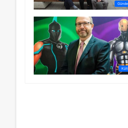
Günd
Kült