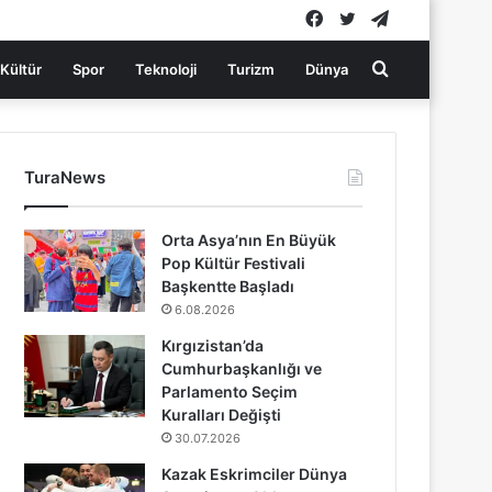
Facebook
Twitter
Telegram
Arama
Kültür
Spor
Teknoloji
Turizm
Dünya
yap
TuraNews
...
Orta Asya’nın En Büyük
Pop Kültür Festivali
Başkentte Başladı
6.08.2026
Kırgızistan’da
Cumhurbaşkanlığı ve
Parlamento Seçim
Kuralları Değişti
30.07.2026
Kazak Eskrimciler Dünya