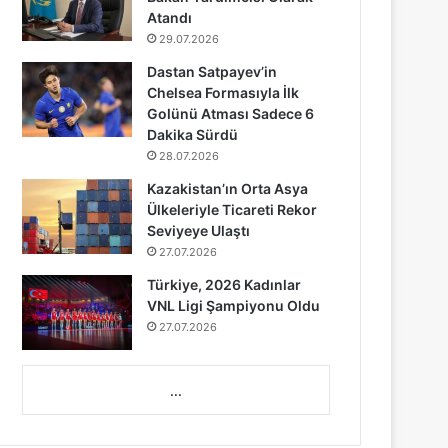
Atandı
29.07.2026
Dastan Satpayev’in
Chelsea Formasıyla İlk
Golünü Atması Sadece 6
Dakika Sürdü
28.07.2026
Kazakistan’ın Orta Asya
Ülkeleriyle Ticareti Rekor
Seviyeye Ulaştı
27.07.2026
Türkiye, 2026 Kadınlar
VNL Ligi Şampiyonu Oldu
27.07.2026
...