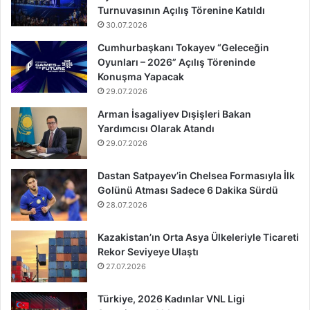
Turnuvasının Açılış Törenine Katıldı
30.07.2026
Cumhurbaşkanı Tokayev “Geleceğin
Oyunları – 2026” Açılış Töreninde
Konuşma Yapacak
29.07.2026
Arman İsagaliyev Dışişleri Bakan
Yardımcısı Olarak Atandı
29.07.2026
Dastan Satpayev’in Chelsea Formasıyla İlk
Golünü Atması Sadece 6 Dakika Sürdü
28.07.2026
Kazakistan’ın Orta Asya Ülkeleriyle Ticareti
Rekor Seviyeye Ulaştı
27.07.2026
Türkiye, 2026 Kadınlar VNL Ligi