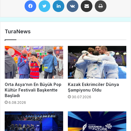
Facebook
Twitter
LinkedIn
VKontakte
E-Posta ile paylaş
Yazdır
TuraNews
Orta Asya’nın En Büyük Pop
Kazak Eskrimciler Dünya
Kültür Festivali Başkentte
Şampiyonu Oldu
Başladı
30.07.2026
6.08.2026