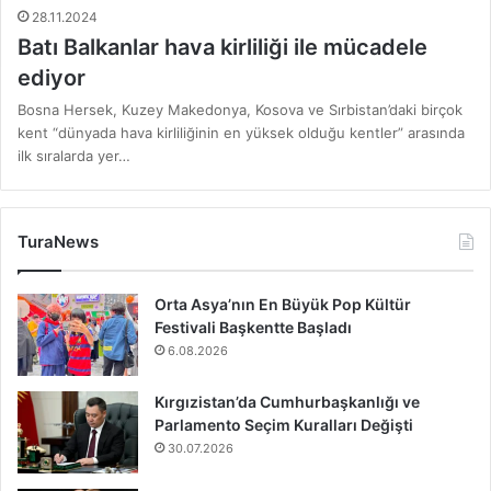
28.11.2024
Batı Balkanlar hava kirliliği ile mücadele
ediyor
Bosna Hersek, Kuzey Makedonya, Kosova ve Sırbistan’daki birçok
kent “dünyada hava kirliliğinin en yüksek olduğu kentler” arasında
ilk sıralarda yer…
TuraNews
Orta Asya’nın En Büyük Pop Kültür
Festivali Başkentte Başladı
6.08.2026
Kırgızistan’da Cumhurbaşkanlığı ve
Parlamento Seçim Kuralları Değişti
30.07.2026