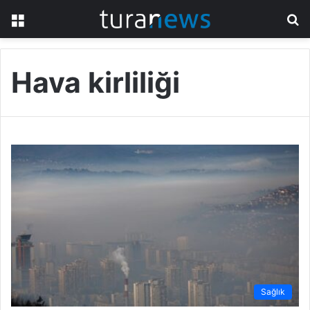
Menü
A
y
...
Hava kirliliği
Sağlık