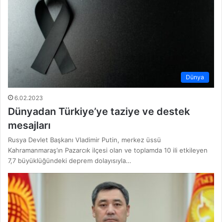
Dünya
6.02.2023
Dünyadan Türkiye’ye taziye ve destek
mesajları
Rusya Devlet Başkanı Vladimir Putin, merkez üssü
Kahramanmaraş’ın Pazarcık ilçesi olan ve toplamda 10 ili etkileyen
7,7 büyüklüğündeki deprem dolayısıyla…