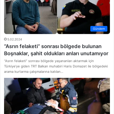
Gündem
5.02.2024
“Asrın felaketi” sonrası bölgede bulunan
Boşnaklar, şahit oldukları anları unutamıyor
“Asrın felaketi” sonrası bölgede yaşananları aktarmak için
Türkiye’ye giden TRT Balkan muhabiri Haris Domazet ile bölgedeki
arama kurtarma çalışmalarına katılan…