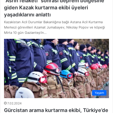
“Asrın felaketi” sonrası deprem bölgesine
giden Kazak kurtarma ekibi üyeleri
yaşadıklarını anlattı
Kazakistan Acil Durumlar Bakanlığına bağlı Astana Acil Kurtarma
Merkezi görevlileri Azamat Jumabayev, Nikolay Popov ve köpeği
Mirta 10 gün Gaziantep’in…
Yaşam
7.02.2024
Gürcistan arama kurtarma ekibi, Türkiye’de