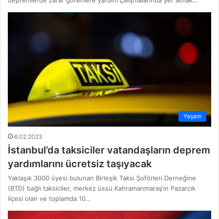
Yaşam
6.02.2023
İstanbul’da taksiciler vatandaşların deprem
yardımlarını ücretsiz taşıyacak
Yaklaşık 3000 üyesi bulunan Birleşik Taksi Şoförleri Derneğine
(BTD) bağlı taksiciler, merkez üssü Kahramanmaraş’ın Pazarcık
ilçesi olan ve toplamda 10…