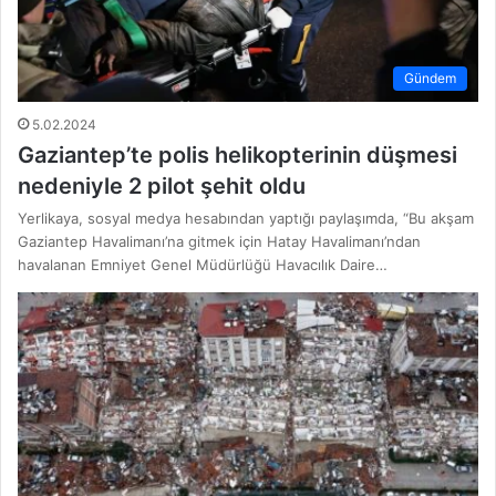
Gündem
5.02.2024
Gaziantep’te polis helikopterinin düşmesi
nedeniyle 2 pilot şehit oldu
Yerlikaya, sosyal medya hesabından yaptığı paylaşımda, “Bu akşam
Gaziantep Havalimanı’na gitmek için Hatay Havalimanı’ndan
havalanan Emniyet Genel Müdürlüğü Havacılık Daire…