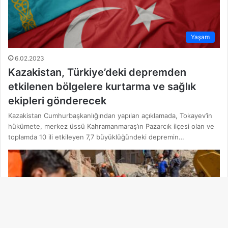
Yaşam
6.02.2023
Kazakistan, Türkiye’deki depremden
etkilenen bölgelere kurtarma ve sağlık
ekipleri gönderecek
Kazakistan Cumhurbaşkanlığından yapılan açıklamada, Tokayev’in
hükümete, merkez üssü Kahramanmaraş’ın Pazarcık ilçesi olan ve
toplamda 10 ili etkileyen 7,7 büyüklüğündeki depremin…
Ba