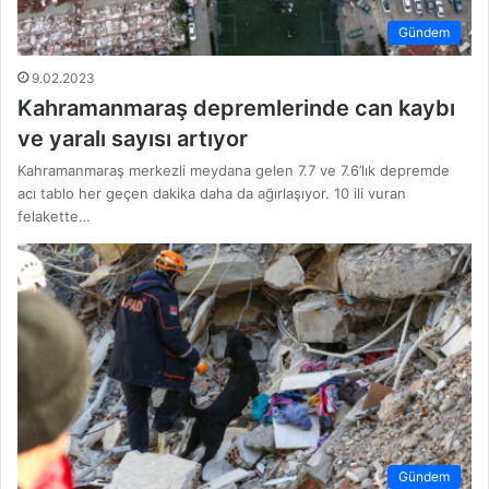
Gündem
9.02.2023
Kahramanmaraş depremlerinde can kaybı
ve yaralı sayısı artıyor
Kahramanmaraş merkezli meydana gelen 7.7 ve 7.6’lık depremde
acı tablo her geçen dakika daha da ağırlaşıyor. 10 ili vuran
felakette…
Gündem