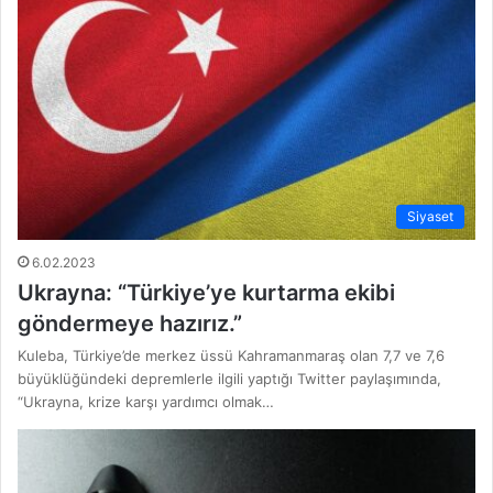
Siyaset
6.02.2023
Ukrayna: “Türkiye’ye kurtarma ekibi
göndermeye hazırız.”
Kuleba, Türkiye’de merkez üssü Kahramanmaraş olan 7,7 ve 7,6
büyüklüğündeki depremlerle ilgili yaptığı Twitter paylaşımında,
“Ukrayna, krize karşı yardımcı olmak…