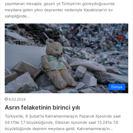
yayımlanan mesajda, geçen yıl Türkiye’nin güneydoğusunda
meydana gelen yıkıcı depremler nedeniyle Kazakistan’ın ev
sahipliğinde…
Dünya
6.02.2024
Asrın felaketinin birinci yılı
Türkiye’de, 6 Şubat’ta Kahramanmaraş’ın Pazarcık ilçesinde saat
04.17’de 7,7 büyüklüğünde, Elbistan ilçesinde saat 13.24’te 7,6
büyüklüğünde deprem meydana geldi. Kahramanmaraş’ın…