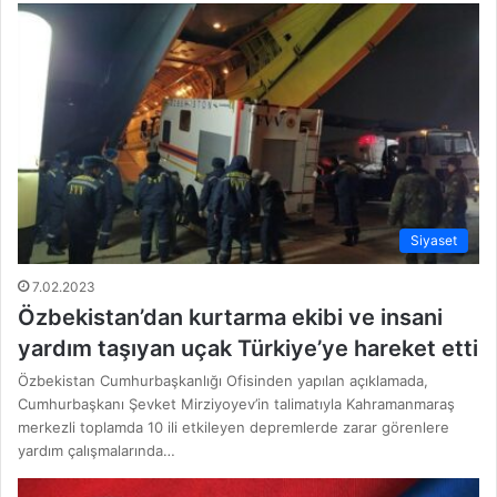
Siyaset
7.02.2023
Özbekistan’dan kurtarma ekibi ve insani
yardım taşıyan uçak Türkiye’ye hareket etti
Özbekistan Cumhurbaşkanlığı Ofisinden yapılan açıklamada,
Cumhurbaşkanı Şevket Mirziyoyev’in talimatıyla Kahramanmaraş
merkezli toplamda 10 ili etkileyen depremlerde zarar görenlere
yardım çalışmalarında…