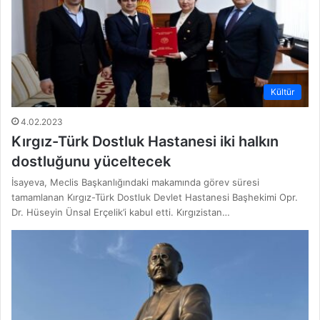
Kültür
4.02.2023
Kırgız-Türk Dostluk Hastanesi iki halkın
dostluğunu yüceltecek
İsayeva, Meclis Başkanlığındaki makamında görev süresi
tamamlanan Kırgız-Türk Dostluk Devlet Hastanesi Başhekimi Opr.
Dr. Hüseyin Ünsal Erçelik’i kabul etti. Kırgızistan…