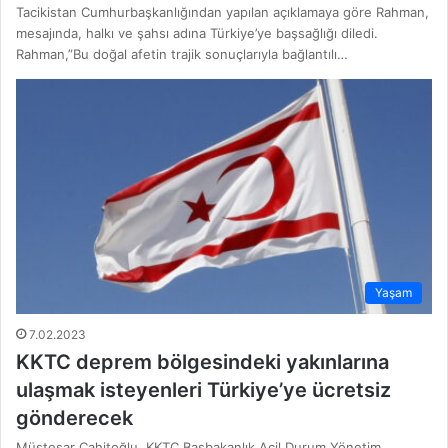
Tacikistan Cumhurbaşkanlığından yapılan açıklamaya göre Rahman,
mesajında, halkı ve şahsı adına Türkiye’ye başsağlığı diledi.
Rahman,”Bu doğal afetin trajik sonuçlarıyla bağlantılı…
Yaşam
7.02.2023
KKTC deprem bölgesindeki yakınlarına
ulaşmak isteyenleri Türkiye’ye ücretsiz
gönderecek
Müsteşar Cahitoğlu, KKTC Başbakanlık Acil Durum Yönetim