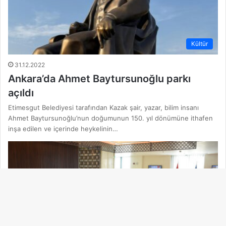
Kültür
31.12.2022
Ankara’da Ahmet Baytursunoğlu parkı
açıldı
Etimesgut Belediyesi tarafından Kazak şair, yazar, bilim insanı
Ahmet Baytursunoğlu’nun doğumunun 150. yıl dönümüne ithafen
inşa edilen ve içerinde heykelinin…
Ba