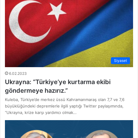
Siyaset
6.02.2023
Ukrayna: “Türkiye’ye kurtarma ekibi
göndermeye hazırız.”
Kuleba, Türkiye’de merkez üssü Kahramanmaraş olan 7,7 ve 7,6
büyüklüğündeki depremlerle ilgili yaptığı Twitter paylaşımında,
“Ukrayna, krize karşı yardımcı olmak…