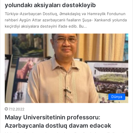
yolundakı aksiyaları dəstəkləyib
Türkiyə-Azərbaycan Dostluq, Əməkdaşlıq və Həmrəylik Fondunun
rəhbəri Aygün Attar azərbaycanlı fəalların Şuşa- Xankəndi yolunda
keçirdiyi aksiyalara dəstəyini ifadə edib. Bu…
Dünya
7.12.2022
Malay Universitetinin professoru:
Azərbaycanla dostluq davam edəcək