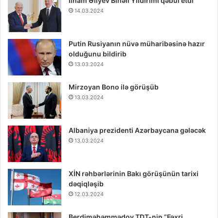
İlham Əliyev Binəli Yıldırımı qəbul etdi
14.03.2024
Putin Rusiyanın nüvə müharibəsinə hazır
olduğunu bildirib
13.03.2024
Mirzoyan Bono ilə görüşüb
13.03.2024
Albaniya prezidenti Azərbaycana gələcək
13.03.2024
XİN rəhbərlərinin Bakı görüşünün tarixi
dəqiqləşib
12.03.2024
Berdiməhəmmədov TDT-nin “Fəxri