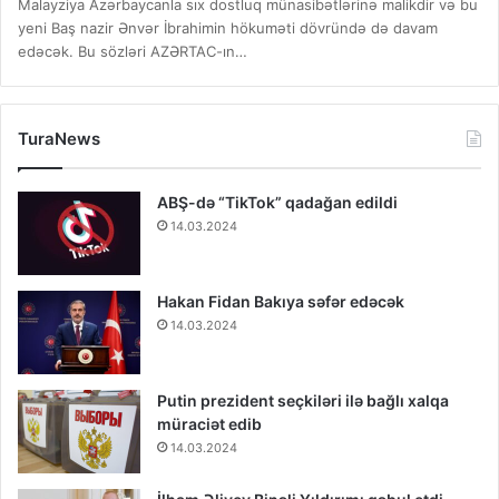
Malayziya Azərbaycanla sıx dostluq münasibətlərinə malikdir və bu
yeni Baş nazir Ənvər İbrahimin hökuməti dövründə də davam
edəcək. Bu sözləri AZƏRTAC-ın…
TuraNews
ABŞ-də “TikTok” qadağan edildi
14.03.2024
Hakan Fidan Bakıya səfər edəcək
14.03.2024
Putin prezident seçkiləri ilə bağlı xalqa
müraciət edib
14.03.2024