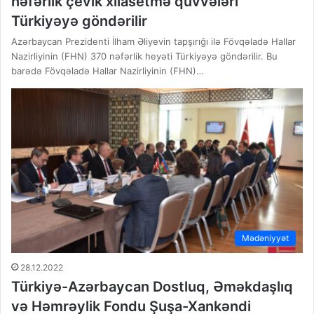
nəfərlik çevik xilasetmə qüvvələri
Türkiyəyə göndərilir
Azərbaycan Prezidenti İlham Əliyevin tapşırığı ilə Fövqəladə Hallar
Nazirliyinin (FHN) 370 nəfərlik heyəti Türkiyəyə göndərilir. Bu
barədə Fövqəladə Hallar Nazirliyinin (FHN)…
Mədəniyyət
28.12.2022
Türkiyə-Azərbaycan Dostluq, Əməkdaşlıq
və Həmrəylik Fondu Şuşa-Xankəndi