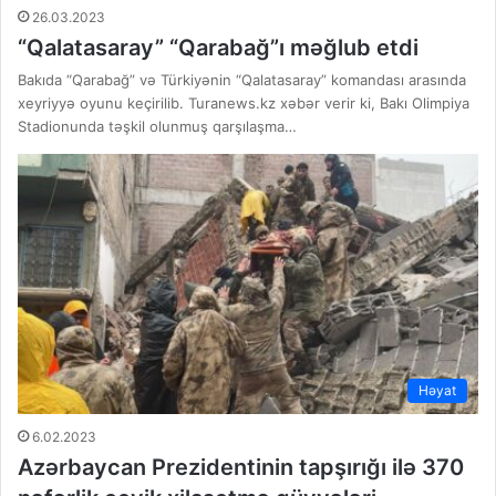
26.03.2023
“Qalatasaray” “Qarabağ”ı məğlub etdi
Bakıda “Qarabağ” və Türkiyənin “Qalatasaray” komandası arasında
xeyriyyə oyunu keçirilib. Turanews.kz xəbər verir ki, Bakı Olimpiya
Stadionunda təşkil olunmuş qarşılaşma…
Həyat
6.02.2023
Azərbaycan Prezidentinin tapşırığı ilə 370