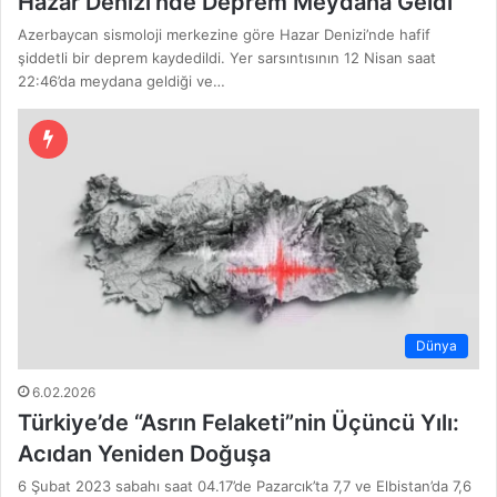
Hazar Denizi’nde Deprem Meydana Geldi
Azerbaycan sismoloji merkezine göre Hazar Denizi’nde hafif
şiddetli bir deprem kaydedildi. Yer sarsıntısının 12 Nisan saat
22:46’da meydana geldiği ve…
Dünya
6.02.2026
Türkiye’de “Asrın Felaketi”nin Üçüncü Yılı:
Acıdan Yeniden Doğuşa
6 Şubat 2023 sabahı saat 04.17’de Pazarcık’ta 7,7 ve Elbistan’da 7,6