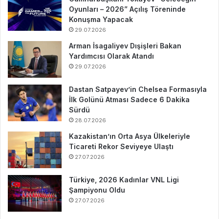
Oyunları – 2026” Açılış Töreninde
Konuşma Yapacak
29.07.2026
Arman İsagaliyev Dışişleri Bakan
Yardımcısı Olarak Atandı
29.07.2026
Dastan Satpayev’in Chelsea Formasıyla
İlk Golünü Atması Sadece 6 Dakika
Sürdü
28.07.2026
Kazakistan’ın Orta Asya Ülkeleriyle
Ticareti Rekor Seviyeye Ulaştı
27.07.2026
Türkiye, 2026 Kadınlar VNL Ligi
Şampiyonu Oldu
27.07.2026