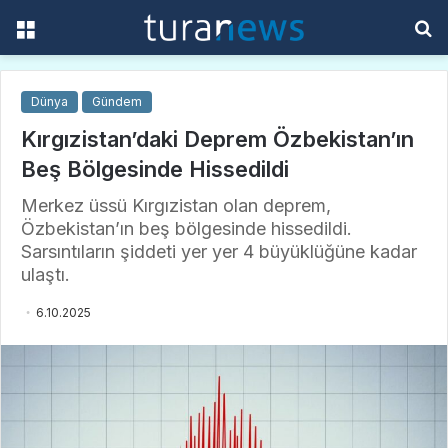
Menü
A
y
...
Dünya
Gündem
Kırgızistan’daki Deprem Özbekistan’ın
Beş Bölgesinde Hissedildi
Merkez üssü Kırgızistan olan deprem,
Özbekistan’ın beş bölgesinde hissedildi.
Sarsıntıların şiddeti yer yer 4 büyüklüğüne kadar
ulaştı.
6.10.2025