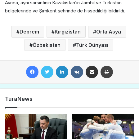
Ayrıca, aynı sarsıntının Kazakistan’ın Jambıl ve Türkistan
bölgelerinde ve Şımkent şehrinde de hissedildiği bildirildi.
Deprem
Kırgızistan
Orta Asya
Özbekistan
Türk Dünyası
Facebook
Twitter
LinkedIn
VKontakte
E-Posta ile paylaş
Yazdır
TuraNews