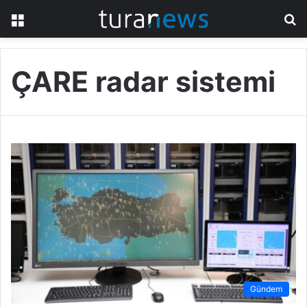
Menü
A
y
...
ÇARE radar sistemi
Gündem