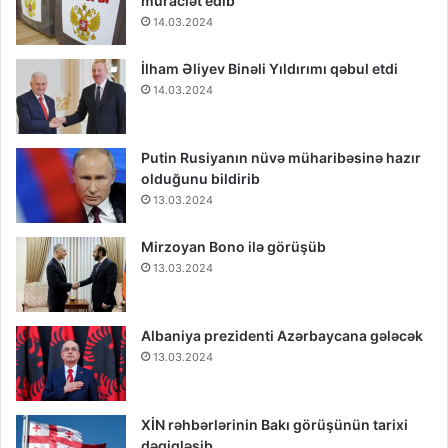
müraciət edib
14.03.2024
İlham Əliyev Binəli Yıldırımı qəbul etdi
14.03.2024
Putin Rusiyanın nüvə müharibəsinə hazır
olduğunu bildirib
13.03.2024
Mirzoyan Bono ilə görüşüb
13.03.2024
Albaniya prezidenti Azərbaycana gələcək
13.03.2024
XİN rəhbərlərinin Bakı görüşünün tarixi
dəqiqləşib