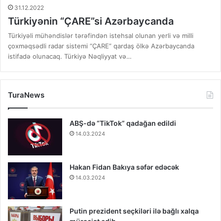
31.12.2022
Türkiyənin “ÇARE”si Azərbaycanda
Türkiyəli mühəndislər tərəfindən istehsal olunan yerli və milli
çoxməqsədli radar sistemi “ÇARE” qardaş ölkə Azərbaycanda
istifadə olunacaq. Türkiyə Nəqliyyat və…
TuraNews
ABŞ-də “TikTok” qadağan edildi
14.03.2024
Hakan Fidan Bakıya səfər edəcək
14.03.2024
Putin prezident seçkiləri ilə bağlı xalqa