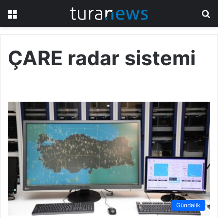
Menu
S
fo
ÇARE radar sistemi
Gündəlik