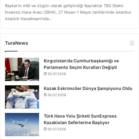
Baykar’ın milli ve özgün olarak geliştirdiği Bayraktar TB3 Silahlı
İnsansız Hava Aracı (SİHA), 27 Nisan-1 Mayıs tarihlerinde İstanbul
Atatürk Havalimanı’nda…
TuraNews
Kırgızistan’da Cumhurbaşkanlığı ve
Parlamento Seçim Kuralları Değişti
30.07.2026
Kazak Eskrimciler Dünya Şampiyonu Oldu
30.07.2026
Türk Hava Yolu Şirketi SunExpress
Kazakistan Seferlerine Başlıyor
30.07.2026