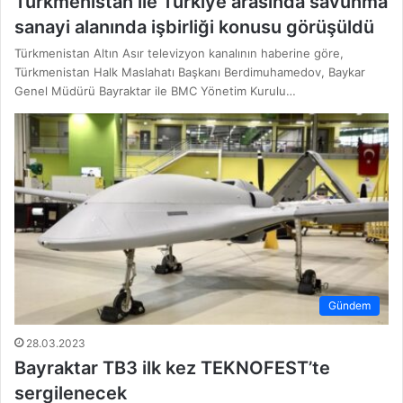
Türkmenistan ile Türkiye arasında savunma
sanayi alanında işbirliği konusu görüşüldü
Türkmenistan Altın Asır televizyon kanalının haberine göre,
Türkmenistan Halk Maslahatı Başkanı Berdimuhamedov, Baykar
Genel Müdürü Bayraktar ile BMC Yönetim Kurulu…
Gündem
28.03.2023
Bayraktar TB3 ilk kez TEKNOFEST’te
sergilenecek