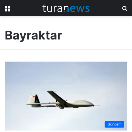
Menü
A
y
...
Bayraktar
Gündem