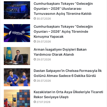
Cumhurbaşkanı Tokayev “Geleceğin
Oyunları – 2026” Uluslararası
Turnuvasının Açılış Törenine Katıldı
30.07.2026
Cumhurbaşkanı Tokayev “Geleceğin
Oyunları – 2026” Açılış Töreninde
Konuşma Yapacak
29.07.2026
Arman İsagaliyev Dışişleri Bakan
Yardımcısı Olarak Atandı
29.07.2026
Dastan Satpayev’in Chelsea Formasıyla İlk
Golünü Atması Sadece 6 Dakika Sürdü
28.07.2026
Kazakistan’ın Orta Asya Ülkeleriyle Ticareti
Rekor Seviyeye Ulaştı
27.07.2026