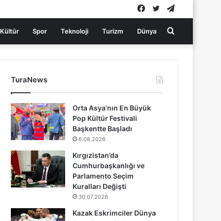
Facebook
Twitter
Telegram
Arama
Kültür
Spor
Teknoloji
Turizm
Dünya
yap
TuraNews
...
Orta Asya’nın En Büyük
Pop Kültür Festivali
Başkentte Başladı
6.08.2026
Kırgızistan’da
Cumhurbaşkanlığı ve
Parlamento Seçim
Kuralları Değişti
30.07.2026
Kazak Eskrimciler Dünya