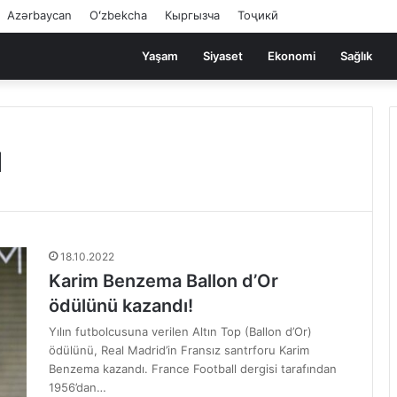
Azərbaycan
Oʻzbekcha
Кыргызча
Тоҷикӣ
Yaşam
Siyaset
Ekonomi
Sağlık
ü
18.10.2022
Karim Benzema Ballon d’Or
ödülünü kazandı!
Yılın futbolcusuna verilen Altın Top (Ballon d’Or)
ödülünü, Real Madrid’in Fransız santrforu Karim
Benzema kazandı. France Football dergisi tarafından
1956’dan…