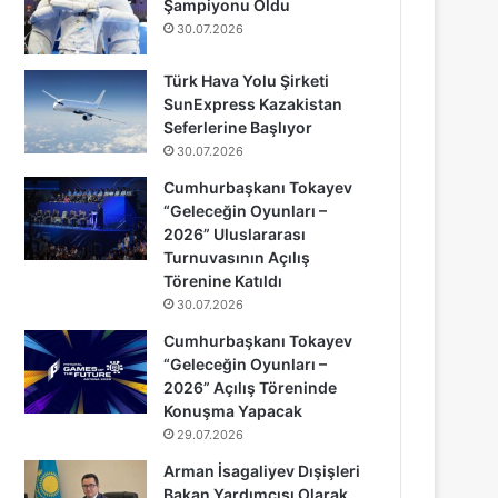
Şampiyonu Oldu
30.07.2026
Türk Hava Yolu Şirketi
SunExpress Kazakistan
Seferlerine Başlıyor
30.07.2026
Cumhurbaşkanı Tokayev
“Geleceğin Oyunları –
2026” Uluslararası
Turnuvasının Açılış
Törenine Katıldı
30.07.2026
Cumhurbaşkanı Tokayev
“Geleceğin Oyunları –
2026” Açılış Töreninde
Konuşma Yapacak
29.07.2026
Arman İsagaliyev Dışişleri
Bakan Yardımcısı Olarak