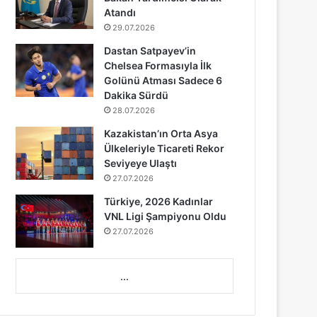
Atandı
29.07.2026
Dastan Satpayev’in
Chelsea Formasıyla İlk
Golünü Atması Sadece 6
Dakika Sürdü
28.07.2026
Kazakistan’ın Orta Asya
Ülkeleriyle Ticareti Rekor
Seviyeye Ulaştı
27.07.2026
Türkiye, 2026 Kadınlar
VNL Ligi Şampiyonu Oldu
27.07.2026
...