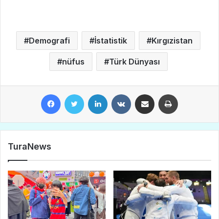
Demografi
İstatistik
Kırgızistan
nüfus
Türk Dünyası
Facebook
Twitter
LinkedIn
VKontakte
E-Posta ile paylaş
Yazdır
TuraNews