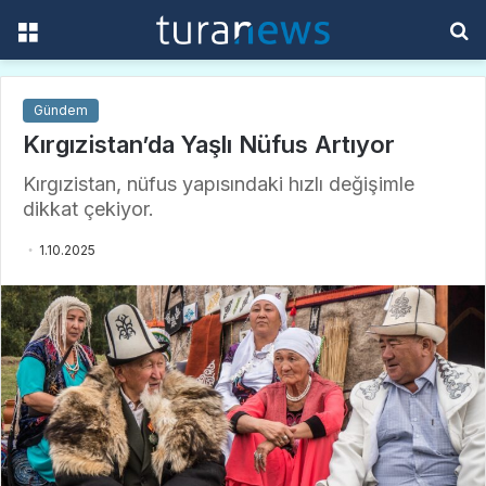
Menü
A
y
...
Gündem
Kırgızistan’da Yaşlı Nüfus Artıyor
Kırgızistan, nüfus yapısındaki hızlı değişimle
dikkat çekiyor.
1.10.2025