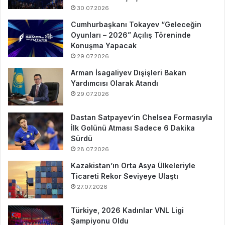
30.07.2026
Cumhurbaşkanı Tokayev “Geleceğin
Oyunları – 2026” Açılış Töreninde
Konuşma Yapacak
29.07.2026
Arman İsagaliyev Dışişleri Bakan
Yardımcısı Olarak Atandı
29.07.2026
Dastan Satpayev’in Chelsea Formasıyla
İlk Golünü Atması Sadece 6 Dakika
Sürdü
28.07.2026
Kazakistan’ın Orta Asya Ülkeleriyle
Ticareti Rekor Seviyeye Ulaştı
27.07.2026
Türkiye, 2026 Kadınlar VNL Ligi
Şampiyonu Oldu