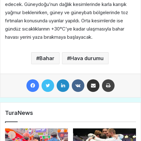
edecek. Güneydoğu’nun dağlık kesimlerinde karla karışık
yağmur beklenirken, güney ve güneybatı bölgelerinde toz
fırtınaları konusunda uyarılar yapıldı. Orta kesimlerde ise
gündüz sıcaklıklarının +30°C’ye kadar ulaşmasıyla bahar
havası yerini yaza bırakmaya başlayacak.
Bahar
Hava durumu
Facebook
Twitter
LinkedIn
VKontakte
E-Posta ile paylaş
Yazdır
TuraNews