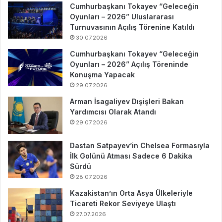
Cumhurbaşkanı Tokayev “Geleceğin
Oyunları – 2026” Uluslararası
Turnuvasının Açılış Törenine Katıldı
30.07.2026
Cumhurbaşkanı Tokayev “Geleceğin
Oyunları – 2026” Açılış Töreninde
Konuşma Yapacak
29.07.2026
Arman İsagaliyev Dışişleri Bakan
Yardımcısı Olarak Atandı
29.07.2026
Dastan Satpayev’in Chelsea Formasıyla
İlk Golünü Atması Sadece 6 Dakika
Sürdü
28.07.2026
Kazakistan’ın Orta Asya Ülkeleriyle
Ticareti Rekor Seviyeye Ulaştı
27.07.2026