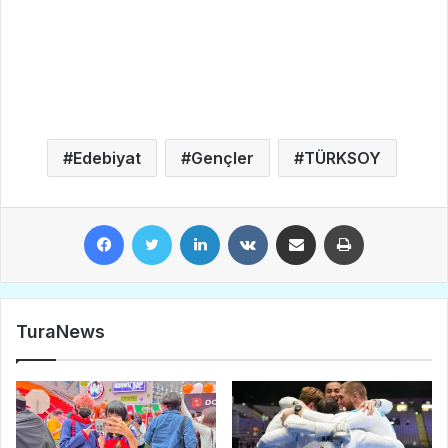
Edebiyat
Gençler
TÜRKSOY
Facebook
Twitter
LinkedIn
VKontakte
E-Posta ile paylaş
Yazdır
TuraNews