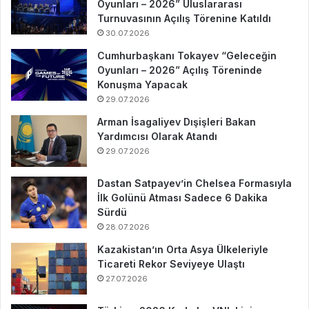
Oyunları – 2026” Uluslararası
Turnuvasının Açılış Törenine Katıldı
30.07.2026
Cumhurbaşkanı Tokayev “Geleceğin
Oyunları – 2026” Açılış Töreninde
Konuşma Yapacak
29.07.2026
Arman İsagaliyev Dışişleri Bakan
Yardımcısı Olarak Atandı
29.07.2026
Dastan Satpayev’in Chelsea Formasıyla
İlk Golünü Atması Sadece 6 Dakika
Sürdü
28.07.2026
Kazakistan’ın Orta Asya Ülkeleriyle
Ticareti Rekor Seviyeye Ulaştı
27.07.2026