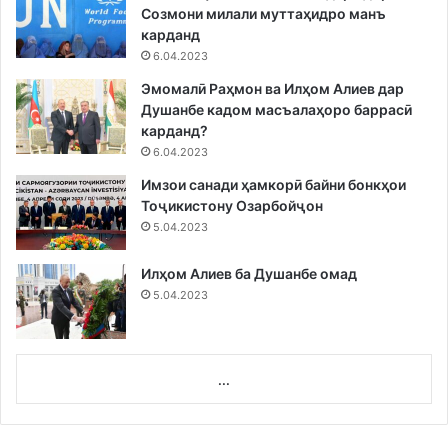
Созмони милали муттаҳидро манъ
карданд
6.04.2023
Эмомалӣ Раҳмон ва Илҳом Алиев дар
Душанбе кадом масъалаҳоро баррасӣ
карданд?
6.04.2023
Имзои санади ҳамкорӣ байни бонкҳои
Тоҷикистону Озарбойҷон
5.04.2023
Илҳом Алиев ба Душанбе омад
5.04.2023
...