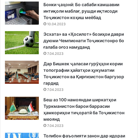
Бонки ҷаҳонӣ: Бо сабаби камшавии
интиқоли маблағ, рушди иқтисоди
Тоҷикистон коҳиш меёбад
10.04.2023
Эсхата» ва «Ҳосилот» бозиҳои даври
дуюми Чемпионати Тоҷикистонро бо
ғалаба оғоз намуданд
7.04.2023
Дар Бишкек ҷаласаи гурӯҳҳои кории
топографии ҳайатҳои ҳукуматии
Тоҷикистон ва Қирғизистон баргузор
гардид
7.04.2023
Беш аз 100 намояндаи ширкатҳои
Туркманистон барои баррасии
ҳамкориҳои тиҷоратӣ ба Тоҷикистон
меоянд
7.04.2023
Толибон фаъолияти занон дар идораи