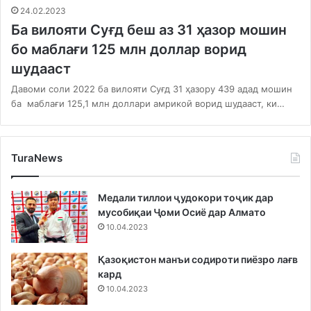
24.02.2023
Ба вилояти Суғд беш аз 31 ҳазор мошин
бо маблағи 125 млн доллар ворид
шудааст
Давоми соли 2022 ба вилояти Суғд 31 ҳазору 439 адад мошин
ба маблағи 125,1 млн доллари амрикоӣ ворид шудааст, ки…
TuraNews
Медали тиллои ҷудокори тоҷик дар
мусобиқаи Ҷоми Осиё дар Алмато
10.04.2023
Қазоқистон манъи содироти пиёзро лағв
кард
10.04.2023