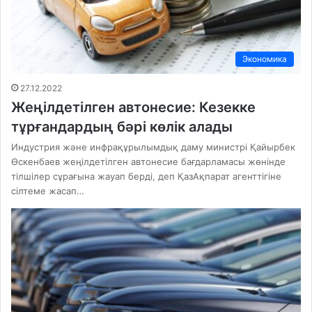
Экономика
27.12.2022
Жеңілдетілген автонесие: Кезекке
тұрғандардың бәрі көлік алады
Индустрия және инфрақұрылымдық даму министрі Қайырбек
Өскенбаев жеңілдетілген автонесие бағдарламасы жөнінде
тілшілер сұрағына жауап берді, деп ҚазАқпарат агенттігіне
сілтеме жасап…