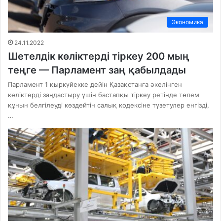
Экономика
24.11.2022
Шетелдік көліктерді тіркеу 200 мың
теңге — Парламент заң қабылдады
Парламент 1 қыркүйекке дейін Қазақстанға әкелінген
көліктерді заңдастыру үшін бастапқы тіркеу ретінде төлем
құнын белгілеуді көздейтін салық кодексіне түзетулер енгізді,
…