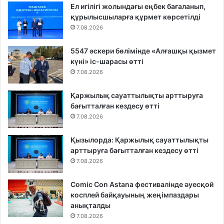
Ел игілігі жолындағы еңбек бағаланып,
құрылысшыларға құрмет көрсетілді
7.08.2026
5547 әскери бөлімінде «Алғашқы қызмет
күні» іс-шарасы өтті
7.08.2026
Қаржылық сауаттылықты арттыруға
бағытталған кездесу өтті
7.08.2026
Қызылорда: Қаржылық сауаттылықты
арттыруға бағытталған кездесу өтті
7.08.2026
Comic Con Astana фестивалінде әуесқой
косплей байқауының жеңімпаздары
анықталды
7.08.2026