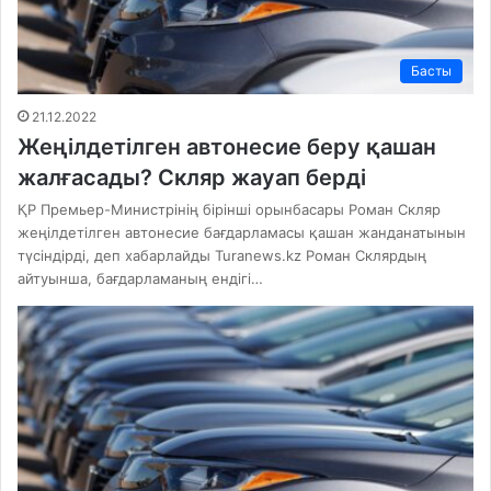
Басты
21.12.2022
Жеңілдетілген автонесие беру қашан
жалғасады? Скляр жауап берді
ҚР Премьер-Министрінің бірінші орынбасары Роман Скляр
жеңілдетілген автонесие бағдарламасы қашан жанданатынын
түсіндірді, деп хабарлайды Turanews.kz Роман Склярдың
айтуынша, бағдарламаның ендігі…