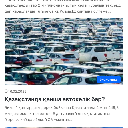
қазақстандықтар 2 миллионнан астам көлік құралын тексерді,
деп хабарлайды Turanews.kz Polisia.kz сайтына сілтеме…
Экономика
16.02.2023
Қазақстанда қанша автокөлік бар?
Биыл 1 қаңтардағы дерек бойынша Қазақстанда 4 млн 449,3
мың автокөлік тіркелген. Бұл туралы Ұлттық статистика
бюросы хабарлайды. ҰСБ ұсынған…