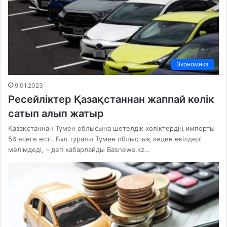
Экономика
9.01.2023
Ресейліктер Қазақстаннан жаппай көлік
сатып алып жатыр
Қазақстаннан Түмен облысына шетелдік көліктердің импорты
56 есеге өсті. Бұл туралы Түмен облыстық кеден өкілдері
мәлімдеді, – деп хабарлайды Basnews.kz…