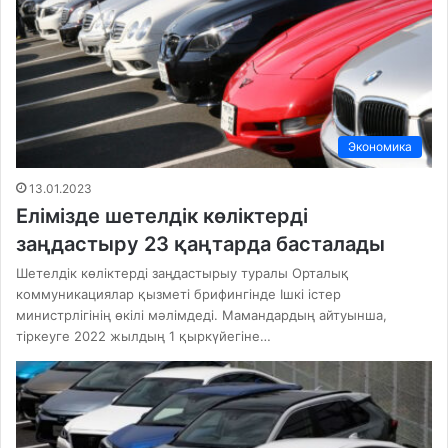
Экономика
13.01.2023
Елімізде шетелдік көліктерді
заңдастыру 23 қаңтарда басталады
Шетелдік көліктерді заңдастырыу туралы Орталық
коммуникациялар қызметі брифингінде Ішкі істер
министрлігінің өкілі мәлімдеді. Мамандардың айтуынша,
тіркеуге 2022 жылдың 1 қыркүйегіне…