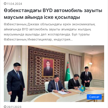
11.04.2024
Өзбекстандағы BYD автомобиль зауыты
маусым айында іске қосылады
Өзбекстанның Джизах облысындағы еркін экономикалық
аймағында BYD автомобиль зауыты ағымдағы жылдың
маусымында ашылады деп жоспарлануда. Бұл туралы
Өзбекстанның Инвестициялар, индустрия…
Саясат
29.11.2023