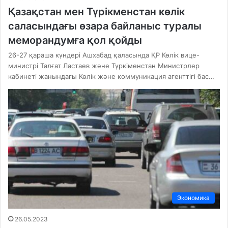
Қазақстан мен Түрікменстан көлік
саласындағы өзара байланыс туралы
меморандумға қол қойды
26-27 қараша күндері Ашхабад қаласында ҚР Көлік вице-
министрі Талғат Ластаев және Түркіменстан Министрлер
кабинеті жанындағы Көлік және коммуникация агенттігі бас…
Экономика
26.05.2023