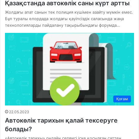
Қазақстанда автокөлік саны күрт артты
Жолдағы апат санын тек полиция күшімен азайту мүмкін емес.
Бұл туралы елордада жолдағы қауіпсіздік саласында жаңа
технологияларды пайдалану тақырыбындағы форумда…
Қоғам
22.05.2023
Автокөлік тарихын қалай тексеруге
болады?
«Автокөлік тарихы» онлайн сервисі іске қосылған сәттен