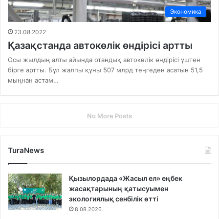
Экономика
23.08.2022
Қазақстанда автокөлік өндірісі артты
Осы жылдың алты айында отандық автокөлік өндірісі үштен
бірге артты. Бұл жалпы құны 507 млрд теңгеден асатын 51,5
мыңнан астам…
No More Posts
TuraNews
Қызылордада «Жасыл ел» еңбек
жасақтарының қатысуымен
экологиялық сенбілік өтті
8.08.2026