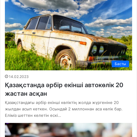
Басты
14.02.2023
Қазақстанда әрбір екінші автокөлік 20
жастан асқан
Қазақстандағы әрбір екінші көліктің жолда жүргеніне 20
жылдан асып кеткен. Осындай 2 миллоннан аса көлік бар.
Еліміз шеттен келетін ескі…