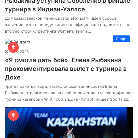
Рыбакина уступила Соболенко в финале
турнира в Индиан-Уэллсе
Для казахстанской теннисистки этот матч имел особое
значение: уже в понедельник она официально поднимется на
вторую строчку рейтинга Women’s Tennis…
Спорт
13.02.2026
«Я смогла дать бой». Елена Рыбакина
прокомментировала вылет с турнира в
Дохе
Третья ракетка мира, казахстанская теннисистка Елена
Рыбакина отреагировала на своё поражение в четвертьфинале
турнира категории WTA 1000 в Дохе (Катар), пишет Sports.kz.…