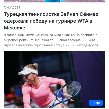
4.11.2024
Турецкая теннисистка Зейнеп Сёнмез
одержала победу на турнире WTA в
Мексике
В финальном матче Сёнмез, занимающая 127-ю позицию в
мировом рейтинге Женской теннисной ассоциации (WTA),
одолела американскую теннисистку Энн Ли, находящуюся…
Спорт