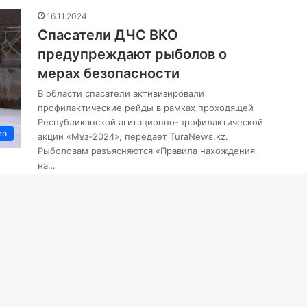
16.11.2024
Спасатели ДЧС ВКО
предупреждают рыболов о
мерах безопасности
В области спасатели активизировали
профилактические рейды в рамках проходящей
Республиканской агитационно-профилактической
во
акции «Мұз-2024», передает TuraNews.kz.
Рыболовам разъясняются «Правила нахождения
на…
8.11.2024
Подготовка к зиме: вице-
министр по ЧС посетил ВК
В рамках поездки он посетил второй
спасательный батальон МЧС РК, расположенный в
Усть-Каменогорске, где ознакомился с условиями
несения службы спасателей…