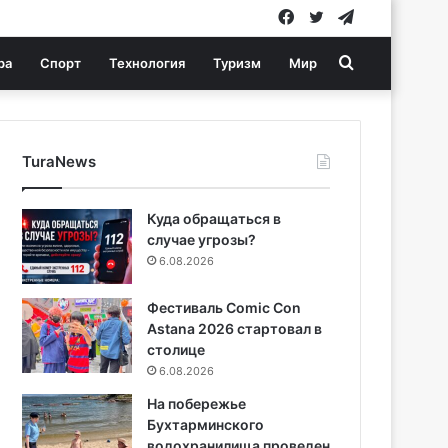
Facebook
Twitter
Telegram
Search
ра
Спорт
Технология
Туризм
Мир
for
TuraNews
Куда обращаться в
случае угрозы?
6.08.2026
Фестиваль Comic Con
Astana 2026 стартовал в
столице
6.08.2026
На побережье
Бухтарминского
водохранилища проведен