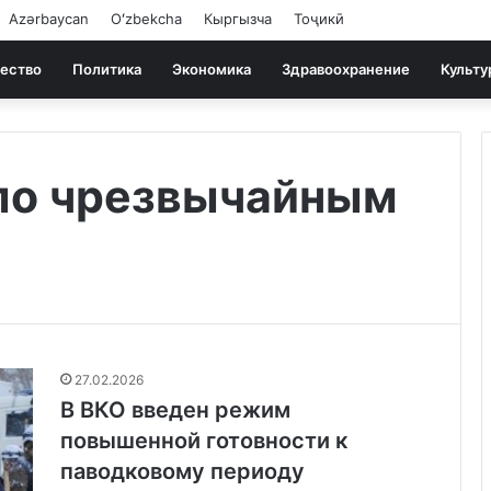
Azərbaycan
Oʻzbekcha
Кыргызча
Тоҷикӣ
ество
Политика
Экономика
Здравоохранение
Культу
по чрезвычайным
27.02.2026
В ВКО введен режим
повышенной готовности к
паводковому периоду