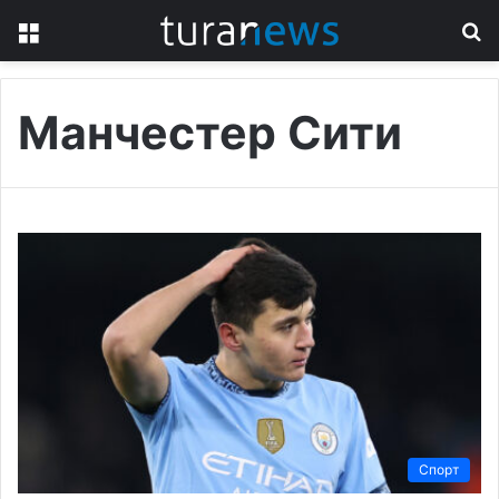
Menu
S
fo
Манчестер Сити
Спорт