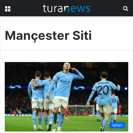
Menu
S
fo
Mançester Siti
İdman