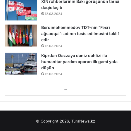
XİN rəhbərlərinin Bakı görüşünün tarixi
dəqiqləşib
12.03.2024
Berdiməhəmmədov TDT-nin “Fəxri
ağsaqqal”ı adının təsis edilməsini təklif
edir
12.03.2024
Kiprdən Qəzzaya dəniz dəhlizi ilə
humanitar yardım aparan ilk gəmi yola
düşüb
12.03.2024
...
© Copyright 2026, TuraNews.kz