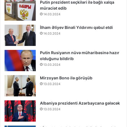
Putin prezident seçkiləri ilə bağlı xalqa
müraciət edib
14.03.2024
İlham Əliyev Binəli Yıldırımı qəbul etdi
14.03.2024
Putin Rusiyanın nüvə müharibəsinə hazır
olduğunu bildirib
13.03.2024
Mirzoyan Bono ilə görüşüb
13.03.2024
Albaniya prezidenti Azərbaycana gələcək
13.03.2024