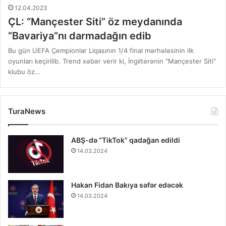
12.04.2023
ÇL: “Mançester Siti” öz meydanında
“Bavariya”nı darmadağın edib
Bu gün UEFA Çempionlar Liqasının 1/4 final mərhələsinin ilk
oyunları keçirilib. Trend xəbər verir ki, İngiltərənin “Mançester Siti”
klubu öz…
TuraNews
ABŞ-də “TikTok” qadağan edildi
14.03.2024
Hakan Fidan Bakıya səfər edəcək
14.03.2024