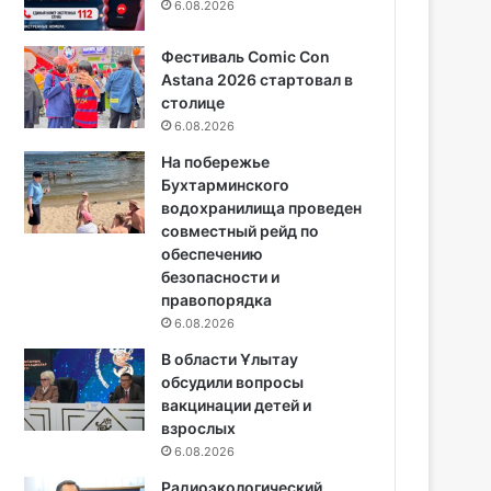
6.08.2026
Фестиваль Comic Con
Astana 2026 стартовал в
столице
6.08.2026
На побережье
Бухтарминского
водохранилища проведен
совместный рейд по
обеспечению
безопасности и
правопорядка
6.08.2026
В области Ұлытау
обсудили вопросы
вакцинации детей и
взрослых
6.08.2026
Радиоэкологический