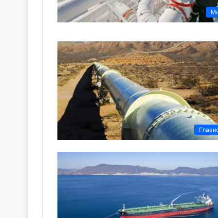
М
Главн