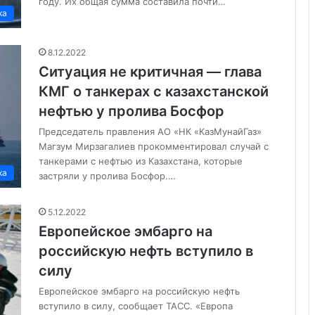
году. Их общая сумма составила почти…
ка
8.12.2022
Ситуация не критичная — глава
КМГ о танкерах с казахстанской
нефтью у пролива Босфор
Председатель правления АО «НК «КазМунайГаз»
Магзум Мирзагалиев прокомментировал случай с
танкерами с нефтью из Казахстана, которые
ка
застряли у пролива Босфор.…
5.12.2022
Европейское эмбарго на
российскую нефть вступило в
силу
Европейское эмбарго на российскую нефть
вступило в силу, сообщает ТАСС. «Европа