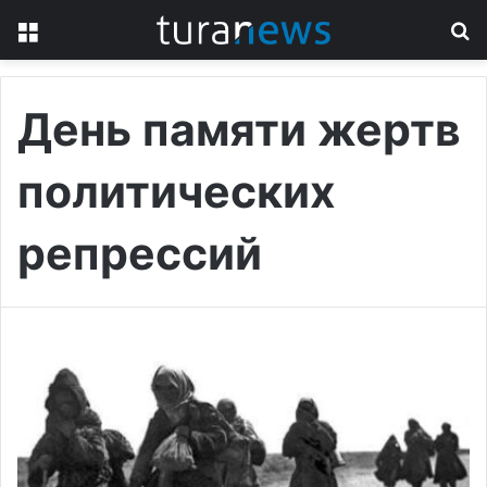
Menu
S
fo
День памяти жертв
политических
репрессий