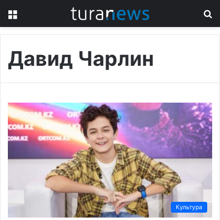
Menu
S
fo
Давид Чарлин
Культура