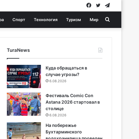
Facebook
Twitter
Telegram
Search
ра
Спорт
Технология
Туризм
Мир
for
TuraNews
Куда обращаться в
случае угрозы?
6.08.2026
Фестиваль Comic Con
Astana 2026 стартовал в
столице
6.08.2026
На побережье
Бухтарминского
водохранилища проведен