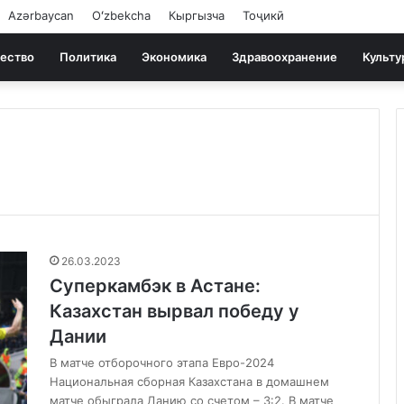
Azərbaycan
Oʻzbekcha
Кыргызча
Тоҷикӣ
ество
Политика
Экономика
Здравоохранение
Культу
26.03.2023
Суперкамбэк в Астане:
Казахстан вырвал победу у
Дании
В матче отборочного этапа Евро-2024
Национальная сборная Казахстана в домашнем
матче обыграла Данию со счетом – 3:2. В матче