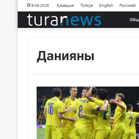
Қазақша
Türkçe
English
Русский
8.08.2026
Общ
Данияны