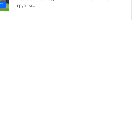
рт
группы…