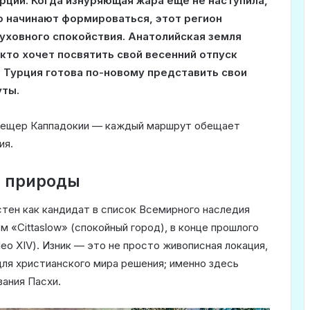
ции. Когда изнуряющая жара еще не наступила,
о начинают формироваться, этот регион
духовного спокойствия. Анатолийская земля
кто хочет посвятить свой весенний отпуск
и Турция готова по-новому представить свои
уты.
 пещер Каппадокии — каждый маршрут обещает
ия.
и природы
стен как кандидат в список Всемирного наследия
«Cittaslow» (спокойный город), в конце прошлого
ео XIV). Изник — это не просто живописная локация,
для христианского мира решения; именно здесь
ания Пасхи.