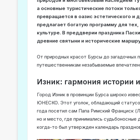
природой и многовековым наследием Тур
а основные туристические потоки тольк
превращается в оазис эстетического и 
предлагает богатую программу для тех, 
культуре. В преддверии праздника Пасх
древние святыни и исторические маршр
От природных красот Бурсы до загадочных
путешественникам незабываемые впечатлен
Изник: гармония истории 
Город Изник в провинции Бурса широко изве
ЮНЕСКО. Этот уголок, обладающий статусом 
года посетил сам Папа Римский Франциск (Л
но и место, где принимались судьбоносные 
когда-то был утвержден календарь празднов