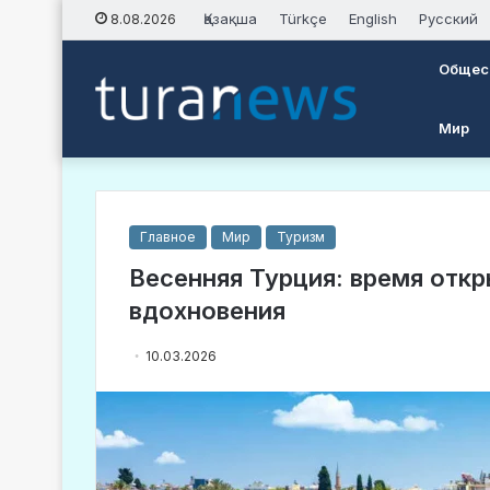
Қазақша
Türkçe
English
Русский
8.08.2026
Общес
Мир
Главное
Мир
Туризм
Весенняя Турция: время откр
вдохновения
10.03.2026