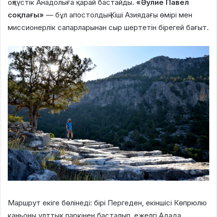
оңтүстік Анадолыға қарай бастайды.
«Әулие Павел
соқпағы»
— бұл апостолдың Кіші Азиядағы өмірі мен
миссионерлік сапарларынан сыр шертетін бірегей бағыт.
Маршрут екіге бөлінеді: бірі Пергеден, екіншісі Көпрюлю
каньоны ұлттық паркінен басталып, ежелгі Адада