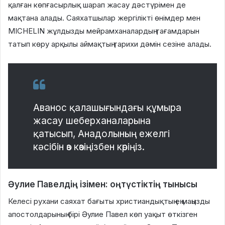
қалған көпғасырлық шарап жасау дәстүрімен де
мақтана алады. Саяхатшылар жергілікті өнімдер мен
MICHELIN жұлдызды мейрамханалардың тағамдарын
татып көру арқылы аймақтың тарихи дәмін сезіне алады.
Аванос қалашығындағы құмыра
жасау шеберханаларына
қатысып, Анадолының ежелгі
кәсібін өз көзіңізбен көріңіз.
Әулие Павелдің ізімен: оңтүстіктің тынысы
Келесі рухани саяхат бағыты христиандықтың ең маңызды
апостолдарының бірі Әулие Павел көп уақыт өткізген