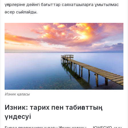
үңгірлеріне дейінгі бағыттар саяхатшыларға ұмытылмас
әсер сыйлайды.
Изник қаласы
Изник: тарих пен табиғаттың
үндесуі
Бурса провинциясындағы Изник қаласы — ЮНЕСКО-ның