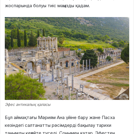
жоспарында болуы тиіс маңызды қадам.
Эфес антикалық қаласы
Бұл аймақтағы Мәриям Ана үйіне бару және Пасха
кезіндегі салтанатты рәсімдерді бақылау тарихи
танымды кеңейте түседі. Сонымен қатар, Эфестен