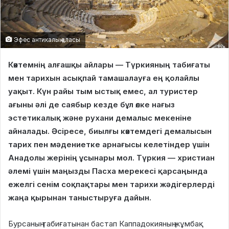
Эфес антикалық қаласы
Көктемнің алғашқы айлары — Түркияның табиғаты
мен тарихын асықпай тамашалауға ең қолайлы
уақыт. Күн райы тым ыстық емес, ал туристер
ағыны әлі де саябыр кезде бұл өлке нағыз
эстетикалық және рухани демалыс мекеніне
айналады. Әсіресе, биылғы көктемдегі демалысын
тарих пен мәдениетке арнағысы келетіндер үшін
Анадолы жерінің ұсынары мол. Түркия — христиан
әлемі үшін маңызды Пасха мерекесі қарсаңында
ежелгі сенім соқпақтары мен тарихи жәдігерлерді
жаңа қырынан таныстыруға дайын.
Бурсаның табиғатынан бастап Каппадокияның жұмбақ