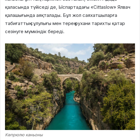
қаласында түйіседі де, Ыспартадағы «Cittaslow» Ялвач
қалашығында аяқталады. Бұл жол саяхатшыларға
табиғаттың сұлулығы мен терең рухани тарихты қатар
сезінуге мүмкіндік береді.
Көпрюлю каньоны