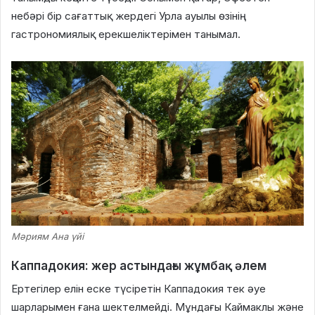
небәрі бір сағаттық жердегі Урла ауылы өзінің
гастрономиялық ерекшеліктерімен танымал.
Мәриям Ана үйі
Каппадокия: жер астындағы жұмбақ әлем
Ертегілер елін еске түсіретін Каппадокия тек әуе
шарларымен ғана шектелмейді. Мұндағы Каймаклы және