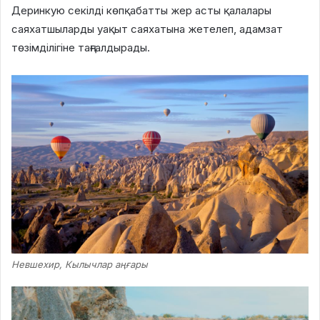
Деринкую секілді көпқабатты жер асты қалалары
саяхатшыларды уақыт саяхатына жетелеп, адамзат
төзімділігіне таңғалдырады.
Невшехир, Кылычлар аңғары