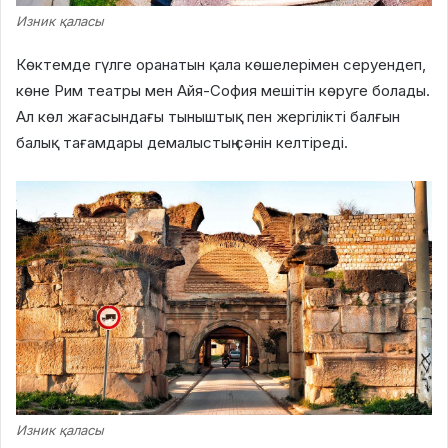
Изник қаласы
Көктемде гүлге оранатын қала көшелерімен серуендеп,
көне Рим театры мен Айя-София мешітін көруге болады.
Ал көл жағасындағы тыныштық пен жергілікті балғын
балық тағамдары демалыстың сәнін келтіреді.
Изник қаласы