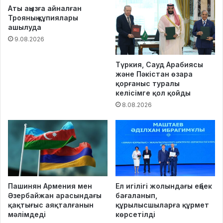
Аты аңызға айналған
Трояның құпиялары
ашылуда
9.08.2026
Түркия, Сауд Арабиясы
және Пәкістан өзара
қорғаныс туралы
келісімге қол қойды
8.08.2026
Пашинян Армения мен
Ел игілігі жолындағы еңбек
Әзербайжан арасындағы
бағаланып,
қақтығыс аяқталғанын
құрылысшыларға құрмет
мәлімдеді
көрсетілді