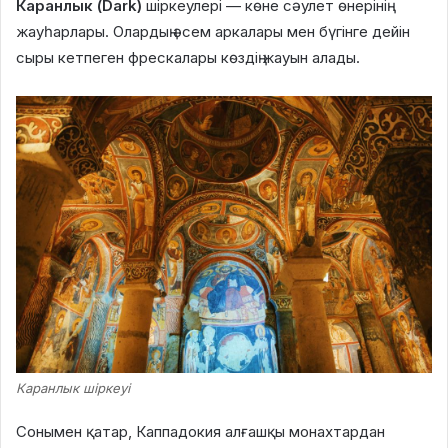
Каранлык (Dark)
шіркеулері — көне сәулет өнерінің
жауһарлары. Олардың әсем аркалары мен бүгінге дейін
сыры кетпеген фрескалары көздің жауын алады.
Каранлык шіркеуі
Сонымен қатар, Каппадокия алғашқы монахтардан