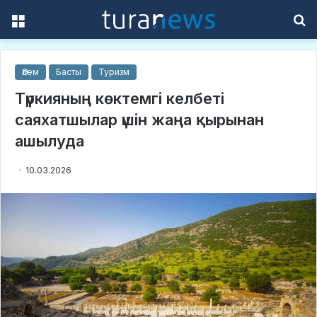
Menu
S
f
Әлем
Басты
Туризм
Түркияның көктемгі келбеті
саяхатшылар үшін жаңа қырынан
ашылуда
10.03.2026