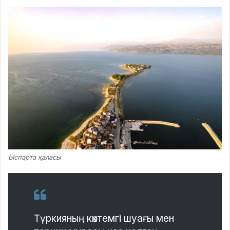
Ыспарта қаласы
Түркияның көктемгі шуағы мен