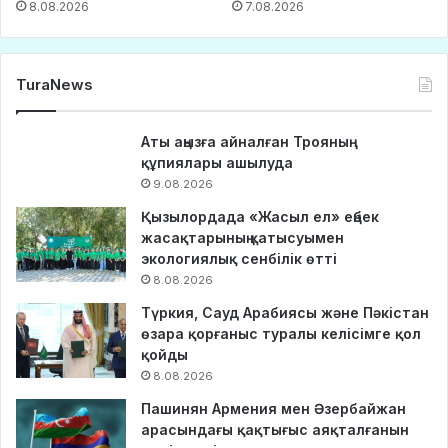
8.08.2026
7.08.2026
TuraNews
Аты аңызға айналған Трояның
құпиялары ашылуда
9.08.2026
Қызылордада «Жасыл ел» еңбек
жасақтарының қатысуымен
экологиялық сенбілік өтті
8.08.2026
Түркия, Сауд Арабиясы және Пәкістан
өзара қорғаныс туралы келісімге қол
қойды
8.08.2026
Пашинян Армения мен Әзербайжан
арасындағы қақтығыс аяқталғанын