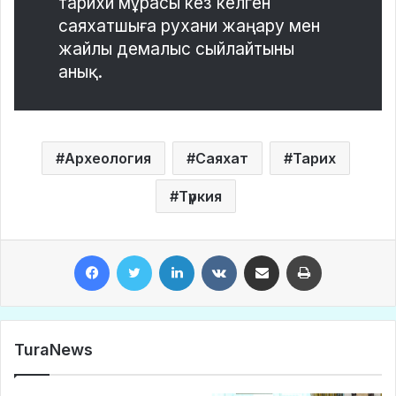
тарихи мұрасы кез келген
саяхатшыға рухани жаңару мен
жайлы демалыс сыйлайтыны
анық.
Археология
Саяхат
Тарих
Түркия
Facebook
Twitter
LinkedIn
VKontakte
Share via Email
Print
TuraNews