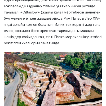
Бүкіләлемдік мұралар тізіміне үміткер нысан ретінде
танымал. «Cittaslow» (жайлы қала) мәртебесін иеленген
бұл мекенге өткен жылдың соңында Рим Папасы Лео XIV-
нің өзі арнайы келген болатын. Изник тек көрікті жер ғана
емес, сонымен бірге христиан тарихындағы маңызды
шешімдер қабылданған, тіпті Пасха мерекесінің күнтізбесі
бекітілген киелі орын санатында.