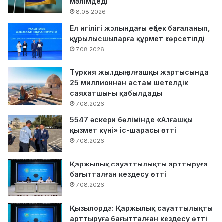
мәлімдеді
8.08.2026
Ел игілігі жолындағы еңбек бағаланып,
құрылысшыларға құрмет көрсетілді
7.08.2026
Түркия жылдың алғашқы жартысында
25 миллионнан астам шетелдік
саяхатшыны қабылдады
7.08.2026
5547 әскери бөлімінде «Алғашқы
қызмет күні» іс-шарасы өтті
7.08.2026
Қаржылық сауаттылықты арттыруға
бағытталған кездесу өтті
7.08.2026
Қызылорда: Қаржылық сауаттылықты
арттыруға бағытталған кездесу өтті