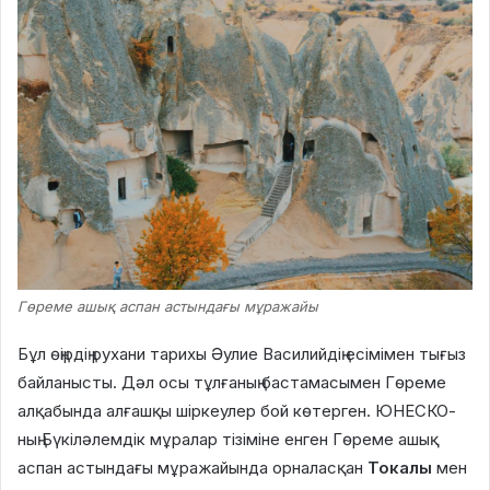
Гөреме
ашық
аспан астындағы мұражайы
Бұл өңірдің рухани тарихы Әулие Василийдің есімімен тығыз
байланысты. Дәл осы тұлғаның бастамасымен Гөреме
алқабында алғашқы шіркеулер бой көтерген. ЮНЕСКО-
ның Бүкіләлемдік мұралар тізіміне енген Гөреме ашық
аспан астындағы мұражайында орналасқан
Токалы
мен