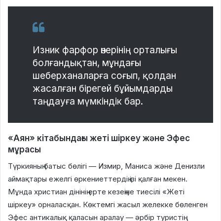
Изник фарфор өнерінің орталығы
болғандықтан, мұндағы
шеберханаларға соғып, қолдан
жасалған бірегей бұйымдарды
таңдауға мүмкіндік бар.
«Аян» кітабындағы жеті шіркеу және Эфес
мұрасы
Түркияның батыс бөлігі — Измир, Маниса және Денизли
аймақтары ежелгі өркениеттердің ізі қалған мекен.
Мұнда христиан дінінің ерте кезеңіне тиесілі «Жеті
шіркеу» орналасқан. Көктемгі жасыл желекке бөленген
Эфес антикалық қаласын аралау — әрбір туристің