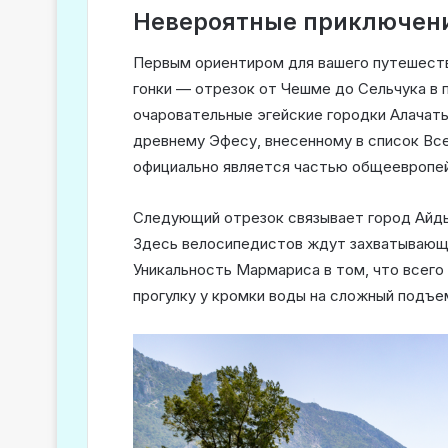
Невероятные приключени
Первым ориентиром для вашего путешест
гонки — отрезок от Чешме до Сельчука в 
очаровательные эгейские городки Алачаты
древнему Эфесу, внесенному в список В
официально является частью общеевропейс
Следующий отрезок связывает город Айд
Здесь велосипедистов ждут захватывающ
Уникальность Мармариса в том, что всег
прогулку у кромки воды на сложный подъем