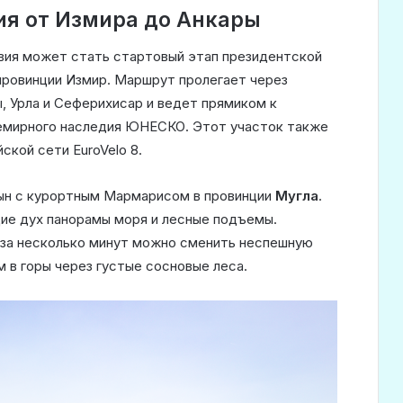
я от Измира до Анкары
вия может стать стартовый этап президентской
провинции Измир. Маршрут пролегает через
, Урла и Сеферихисар и ведет прямиком к
семирного наследия ЮНЕСКО. Этот участок также
кой сети EuroVelo 8.
ын с курортным Мармарисом в провинции
Мугла
.
ие дух панорамы моря и лесные подъемы.
о за несколько минут можно сменить неспешную
 в горы через густые сосновые леса.