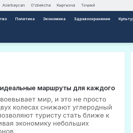
Azərbaycan
Oʻzbekcha
Кыргызча
Тоҷикӣ
тво
Политика
Экономика
Здравоохранение
Культу
 идеальные маршруты для каждого
воевывает мир, и это не просто
двух колесах снижают углеродный
позволяют туристу стать ближе к
вая экономику небольших
онов.