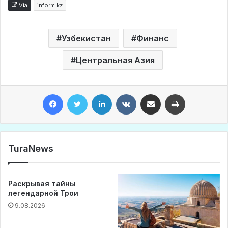
Via
inform.kz
Узбекистан
Финанс
Центральная Азия
Facebook
Twitter
LinkedIn
VKontakte
Share via Email
Print
TuraNews
Раскрывая тайны
легендарной Трои
9.08.2026