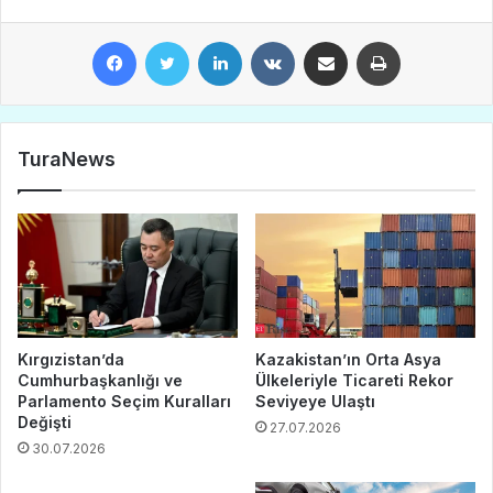
Facebook
Twitter
LinkedIn
VKontakte
E-Posta ile paylaş
Yazdır
TuraNews
Kırgızistan’da
Kazakistan’ın Orta Asya
Cumhurbaşkanlığı ve
Ülkeleriyle Ticareti Rekor
Parlamento Seçim Kuralları
Seviyeye Ulaştı
Değişti
27.07.2026
30.07.2026