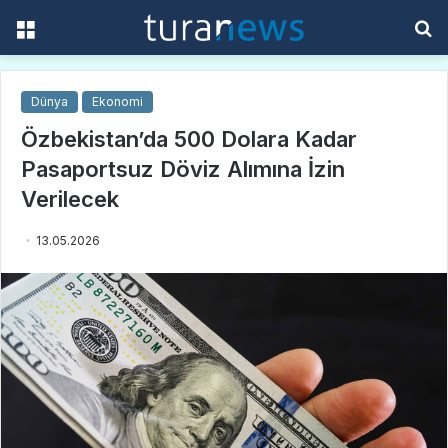
Menü
A
y
...
Dünya
Ekonomi
Özbekistan’da 500 Dolara Kadar
Pasaportsuz Döviz Alımına İzin
Verilecek
13.05.2026