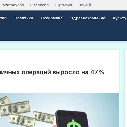
Azərbaycan
Oʻzbekcha
Кыргызча
Тоҷикӣ
тво
Политика
Экономика
Здравоохранение
Культу
личных операций выросло на 47%