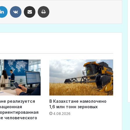
LinkedIn
VKontakte
Share via Email
Print
ане реализуется
В Казахстане намолочено
рационная
1,6 млн тонн зерновых
 ориентированная
4.08.2026
ие человеческого