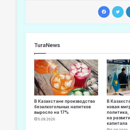
Facebook
Twitter
TuraNews
В Казахстане производство
В Казахст
безалкогольных напитков
новая миг
выросло на 17%
политика,
на развит
5.08.2026
капитала