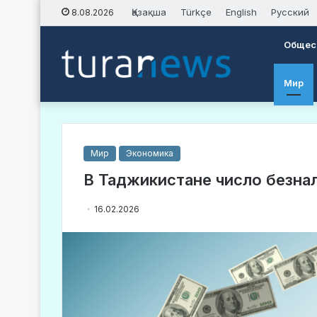
Қазақша
Türkçe
English
Русский
8.08.2026
Общес
Мир
Мир
Экономика
В Таджикистане число безна
16.02.2026