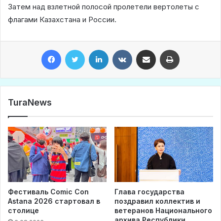
Затем над взлетной полосой пролетели вертолеты с
флагами Казахстана и России.
Facebook
Twitter
LinkedIn
VKontakte
Share via Email
Print
TuraNews
Фестиваль Comic Con
Глава государства
Astana 2026 стартовал в
поздравил коллектив и
столице
ветеранов Национального
архива Республики