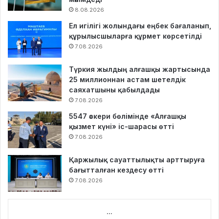
8.08.2026
Ел игілігі жолындағы еңбек бағаланып,
құрылысшыларға құрмет көрсетілді
7.08.2026
Түркия жылдың алғашқы жартысында
25 миллионнан астам шетелдік
саяхатшыны қабылдады
7.08.2026
5547 әскери бөлімінде «Алғашқы
қызмет күні» іс-шарасы өтті
7.08.2026
Қаржылық сауаттылықты арттыруға
бағытталған кездесу өтті
7.08.2026
...