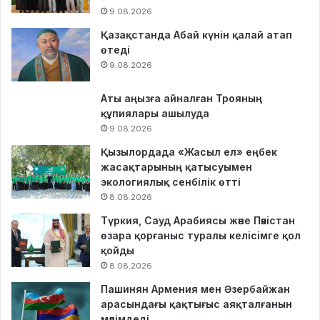
9.08.2026
Қазақстанда Абай күнін қалай атап
өтеді
9.08.2026
Аты аңызға айналған Трояның
құпиялары ашылуда
9.08.2026
Қызылордада «Жасыл ел» еңбек
жасақтарының қатысуымен
экологиялық сенбілік өтті
8.08.2026
Түркия, Сауд Арабиясы және Пәкістан
өзара қорғаныс туралы келісімге қол
қойды
8.08.2026
Пашинян Армения мен Әзербайжан
арасындағы қақтығыс аяқталғанын
мәлімдеді