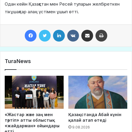
Одан кейін Қазақстан мен Ресей туларын желбіреткен
тікұшақтар алаң үстімен ұшып өтті.
Facebook
Twitter
LinkedIn
VKontakte
Share via Email
Print
TuraNews
«Жастар және заң мен
Қазақстанда Абай күнін
тәртіп» атты облыстық
қалай атап өтеді
«жайдарман» ойындары
9.08.2026
өтті