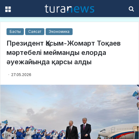
Menu
S
f
Басты
Саясат
Экономика
Президент Қасым-Жомарт Тоқаев
мәртебелі мейманды елорда
әуежайында қарсы алды
27.05.2026