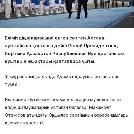
Еліміздің шекарасына енген сәттен Астана
әуежайына қонғанға дейін Ресей Президентінің
бортына Қазақстан Республикасы Әуе қорғанысы
күштерінің ұшақтары қапталдаса ұшты.
Ұшақ трапының алдында Құрмет қарауылы ротасы сап
түзеді.
Владимир Путин мен ресми делегация мүшелеріне екі
елдің жалаушаларын ұстаған балалар, Махамбет
Өтемісов атындағы Оқушылар сарайының барабаншылары
қошемет көрсетті.