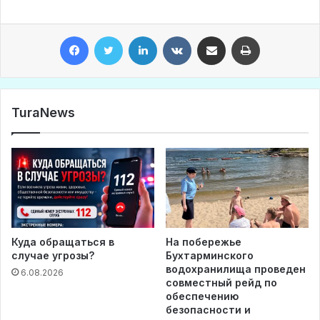
Facebook
Twitter
LinkedIn
VKontakte
Share via Email
Print
TuraNews
Куда обращаться в
На побережье
случае угрозы?
Бухтарминского
водохранилища проведен
6.08.2026
совместный рейд по
обеспечению
безопасности и