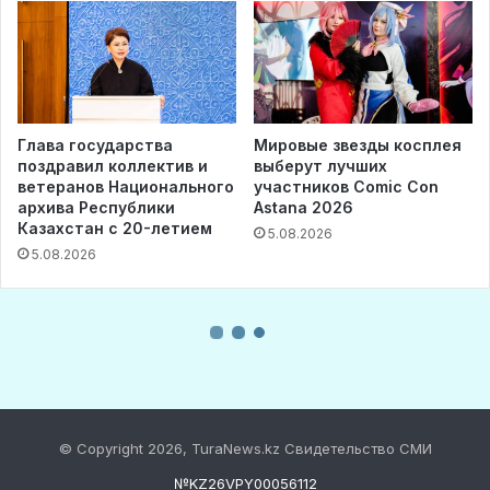
© Copyright 2026, TuraNews.kz Свидетельство СМИ
№KZ26VPY00056112