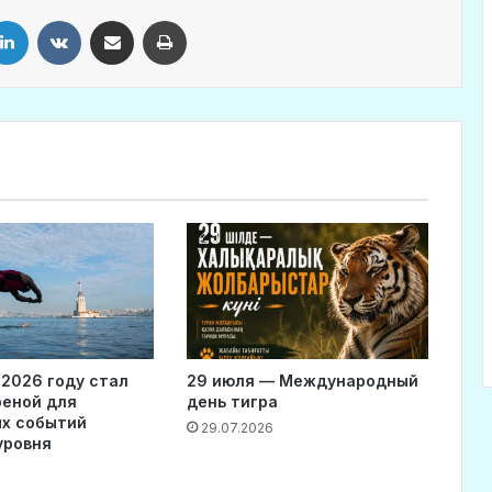
LinkedIn
VKontakte
Share via Email
Print
 2026 году стал
29 июля — Международный
реной для
день тигра
х событий
29.07.2026
уровня