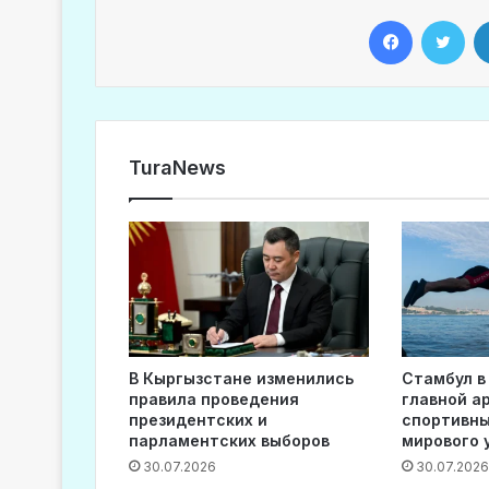
Facebook
Twitter
TuraNews
В Кыргызстане изменились
Стамбул в
правила проведения
главной а
президентских и
спортивны
парламентских выборов
мирового 
30.07.2026
30.07.2026