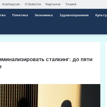
Azərbaycan
Oʻzbekcha
Кыргызча
Тоҷикӣ
тво
Политика
Экономика
Здравоохранение
Культу
минализировать сталкинг: до пяти
е