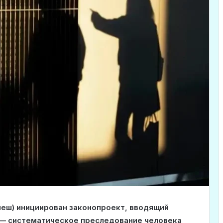
неш) инициирован законопроект, вводящий
 — систематическое преследование человека