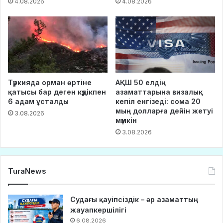
4.08.2026
4.08.2026
Түркияда орман өртіне
АҚШ 50 елдің
қатысы бар деген күдікпен
азаматтарына визалық
6 адам ұсталды
кепіл енгізеді: сома 20
мың долларға дейін жетуі
3.08.2026
мүмкін
3.08.2026
TuraNews
Судағы қауіпсіздік – әр азаматтың
жауапкершілігі
6.08.2026