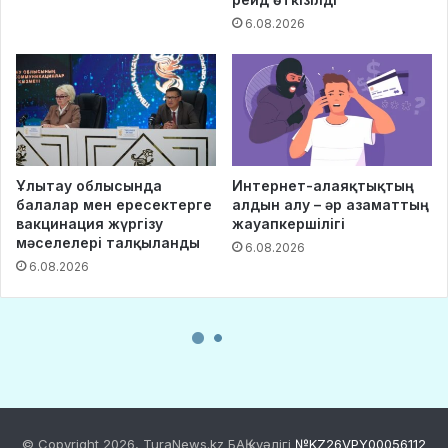
© Copyright 2026, TuraNews.kz БАҚ куәлігі
№KZ26VPY00056112