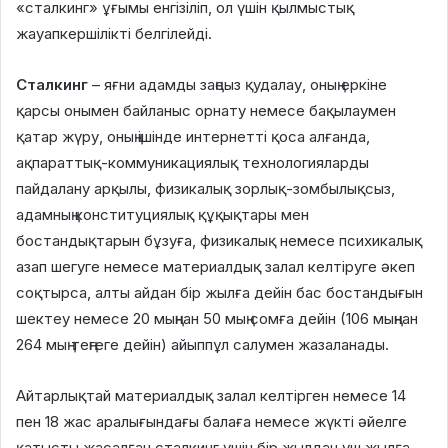
«сталкинг» ұғымы енгізіліп, ол үшін қылмыстық
жауапкершілікті белгілейді.
Сталкинг
– яғни адамды заңсыз қудалау, оның еркіне
қарсы онымен байланыс орнату немесе бақылаумен
қатар жүру, оның ішінде интернетті қоса алғанда,
ақпараттық-коммуникациялық технологияларды
пайдалану арқылы, физикалық зорлық-зомбылықсыз,
адамның конституциялық құқықтары мен
бостандықтарын бұзуға, физикалық немесе психикалық
азап шегуге немесе материалдық залал келтіруге әкеп
соқтырса, алты айдан бір жылға дейін бас бостандығын
шектеу немесе 20 мыңнан 50 мың сомға дейін (106 мыңнан
264 мың теңгеге дейін) айыппұл салумен жазаланады.
Айтарлықтай материалдық залал келтірген немесе 14
пен 18 жас аралығындағы балаға немесе жүкті әйелге
қатысты жасалған сталкинг үшін бір жылдан үш жылға