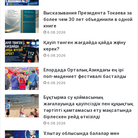
Высказывания Президента Токаева за
более чем 30 лет объединили в одной
книге
6.08.2026
Қауіп төнген жағдайда қайда жүгіну
керек?
6.08.2026
Елордада Орталық Азиядағы ең ірі
поп-мәдениет фестивалі басталды
6.08.2026
Бұқтырма су қоймасының
жағалауында қауіпсіздік пен құқықтық
тәртіпті қамтамасыз ету мақсатында
бірлескен рейд өткізілді
6.08.2026
Ұлытау облысында балалар мен