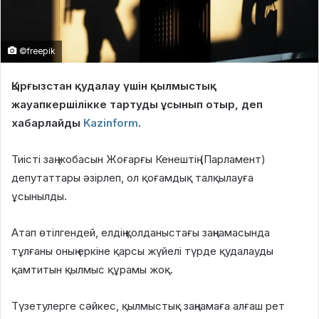
©freepik
Қырғызстан қудалау үшін қылмыстық
жауапкершілікке тартуды ұсынып отыр, деп
хабарлайды
Kazinform
.
Тиісті заң жобасын Жоғарғы Кенештің (Парламент)
депутаттары әзірлеп, ол қоғамдық талқылауға
ұсынылды.
Атап өтілгендей, елдің қолданыстағы заңнамасында
тұлғаны оның еркіне қарсы жүйелі түрде қудалауды
қамтитын қылмыс құрамы жоқ.
Түзетулерге сәйкес, қылмыстық заңнамаға алғаш рет