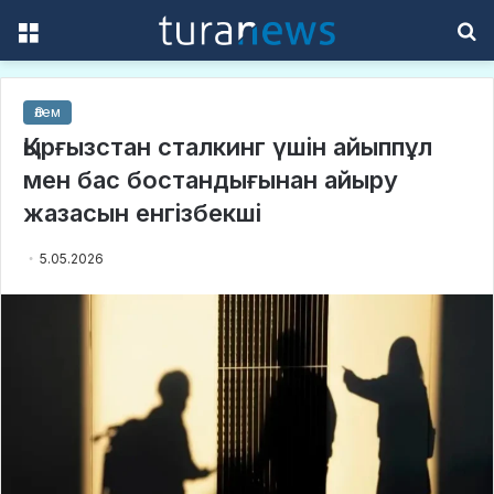
Menu
S
f
Әлем
Қырғызстан сталкинг үшін айыппұл
мен бас бостандығынан айыру
жазасын енгізбекші
5.05.2026