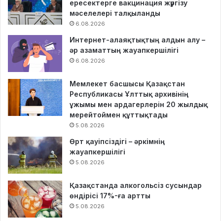
ересектерге вакцинация жүргізу
мәселелері талқыланды
6.08.2026
Интернет-алаяқтықтың алдын алу –
әр азаматтың жауапкершілігі
6.08.2026
Мемлекет басшысы Қазақстан
Республикасы Ұлттық архивінің
ұжымы мен ардагерлерін 20 жылдық
мерейтоймен құттықтады
5.08.2026
Өрт қауіпсіздігі – әркімнің
жауапкершілігі
5.08.2026
Қазақстанда алкогольсіз сусындар
өндірісі 17%-ға артты
5.08.2026