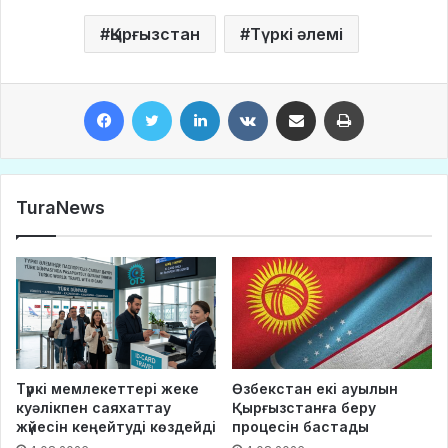
Қырғызстан
Түркі әлемі
Facebook
Twitter
LinkedIn
VKontakte
Share via Email
Print
TuraNews
Түркі мемлекеттері жеке
Өзбекстан екі ауылын
куәлікпен саяхаттау
Қырғызстанға беру
жүйесін кеңейтуді көздейді
процесін бастады