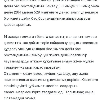
дейін бас бостандығын шектеу, 50 мыңнан 100 мың сомға
дейін (264 мыңнан 529 мың теңгеге дейін) айыппұл немесе
бір жылға дейін бас бостандығынан айыру жазасы
қарастырылған.
14 жасқа толмаған балаға қатысты, жалданып немесе
қызметтік жағдайын теріс пайдалану арқылы жасалған
қудалау үшін үш жылдан бес жылға дейін бас
бостандығынан айыру, үш жылға дейін белгілі бір
лауазымдарды атқару құқығынан айыру және мүлкін
тәркілеу жазасы қарастырылған.
Сталкинг – сезім емес, жүйелі қудалау, аңду және
психологиялық қысымның қылмыстық көрінісі. Kazinform
тілшісі қауіпті құбылыстың себеп-салдарын
сарапшылармен бірге талдаған еді. Толығырақ мына
сілтемеден оқыңыз.