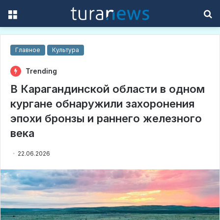
Menu
S
f
Главное
Культура
Trending
В Карагандинской области в одном
кургане обнаружили захоронения
эпохи бронзы и раннего железного
века
22.06.2026