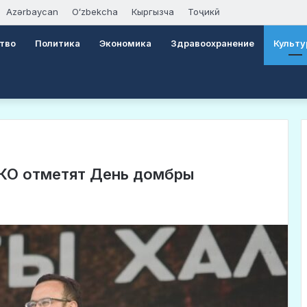
Azərbaycan
Oʻzbekcha
Кыргызча
Тоҷикӣ
тво
Политика
Экономика
Здравоохранение
Культу
ВКО отметят День домбры