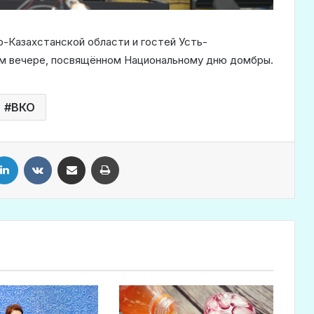
-Казахстанской области и гостей Усть-
ом вечере, посвящённом Национальному дню домбры.
ВКО
LinkedIn
VKontakte
Share via Email
Print