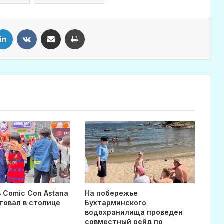
LinkedIn
VKontakte
Share via Email
Print
 Comic Con Astana
На побережье
товал в столице
Бухтарминского
водохранилища проведен
совместный рейд по