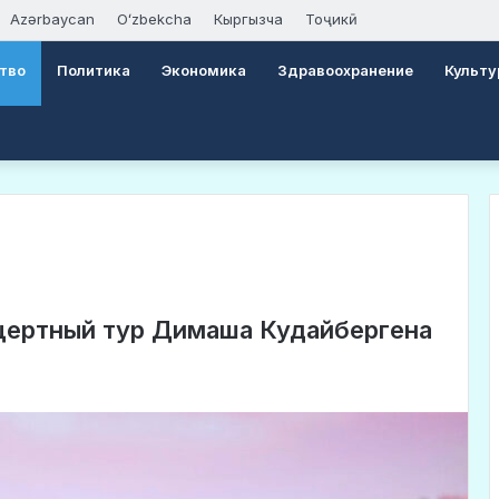
Azərbaycan
Oʻzbekcha
Кыргызча
Тоҷикӣ
тво
Политика
Экономика
Здравоохранение
Культу
цертный тур Димаша Кудайбергена