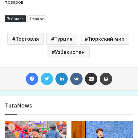
товаров.
Source
Trend.az
Торговля
Турция
Тюркский мир
Узбекистан
Facebook
Twitter
LinkedIn
VKontakte
Share via Email
Print
TuraNews