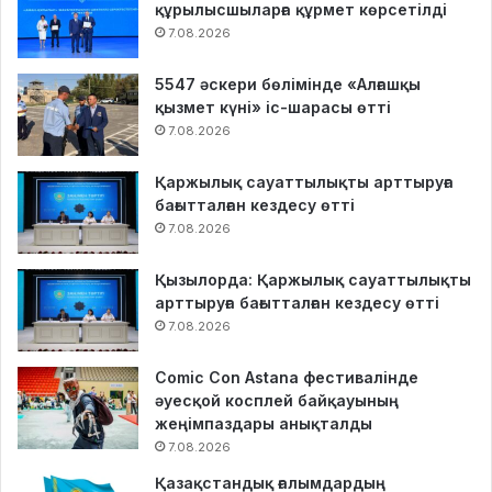
құрылысшыларға құрмет көрсетілді
7.08.2026
5547 әскери бөлімінде «Алғашқы
қызмет күні» іс-шарасы өтті
7.08.2026
Қаржылық сауаттылықты арттыруға
бағытталған кездесу өтті
7.08.2026
Қызылорда: Қаржылық сауаттылықты
арттыруға бағытталған кездесу өтті
7.08.2026
Comic Con Astana фестивалінде
әуесқой косплей байқауының
жеңімпаздары анықталды
7.08.2026
Қазақстандық ғалымдардың