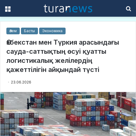
Menu
S
f
Әлем
Басты
Экономика
Өзбекстан мен Түркия арасындағы
сауда-саттықтың өсуі қуатты
логистикалық желілердің
қажеттілігін айқындай түсті
23.06.2026