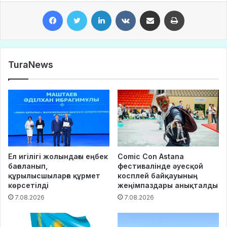
Facebook
Twitter
LinkedIn
VKontakte
Share via Email
Print
TuraNews
Ел игілігі жолындағы еңбек
Comic Con Astana
бағаланып,
фестивалінде әуесқой
құрылысшыларға құрмет
косплей байқауының
көрсетілді
жеңімпаздары анықталды
7.08.2026
7.08.2026