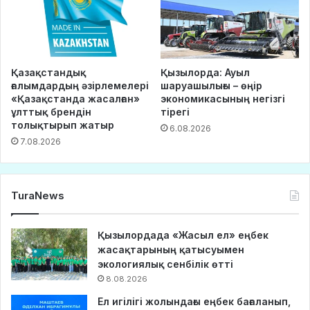
Қазақстандық
Қызылорда: Ауыл
ғалымдардың әзірлемелері
шаруашылығы – өңір
«Қазақстанда жасалған»
экономикасының негізгі
ұлттық брендін
тірегі
толықтырып жатыр
6.08.2026
7.08.2026
TuraNews
Қызылордада «Жасыл ел» еңбек
жасақтарының қатысуымен
экологиялық сенбілік өтті
8.08.2026
Ел игілігі жолындағы еңбек бағаланып,