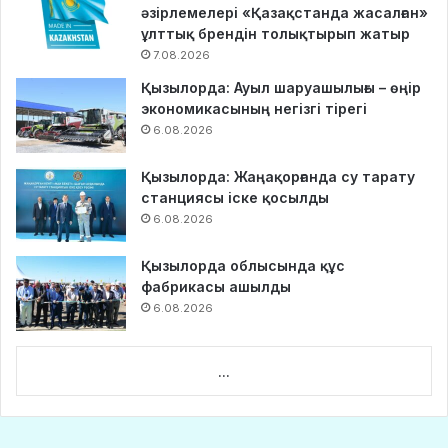
әзірлемелері «Қазақстанда жасалған»
ұлттық брендін толықтырып жатыр
7.08.2026
Қызылорда: Ауыл шаруашылығы – өңір
экономикасының негізгі тірегі
6.08.2026
Қызылорда: Жаңақорғанда су тарату
станциясы іске қосылды
6.08.2026
Қызылорда облысында құс
фабрикасы ашылды
6.08.2026
...