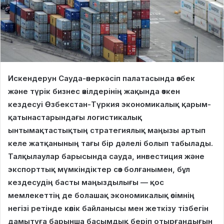
Искендерун Сауда-өнеркәсіп палатасында өзбек
және түрік бизнес өкілдерінің жақында өткен
кездесуі Өзбекстан-Түркия экономикалық қарым-
қатынастарындағы логистикалық
ынтымақтастықтың стратегиялық маңызы артып
келе жатқанының тағы бір дәлелі болып табылады.
Талқылаулар барысында сауда, инвестиция және
экспорттық мүмкіндіктер сөз болғанымен, бұл
кездесудің басты маңыздылығы — қос
мемлекеттің де болашақ экономикалық өсімнің
негізі ретінде көлік байланысы мен жеткізу тізбегін
дамытуға барынша басымдық беріп отырғандығын