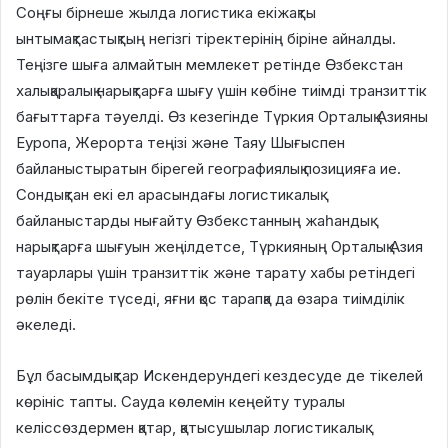
Соңғы бірнеше жылда логистика екіжақты
ынтымақтастықтың негізгі тіректерінің біріне айналды.
Теңізге шыға алмайтын мемлекет ретінде Өзбекстан
халықаралық нарықтарға шығу үшін көбіне тиімді транзиттік
бағыттарға тәуелді. Өз кезегінде Түркия Орталық Азияны
Еуропа, Жерорта теңізі және Таяу Шығыспен
байланыстыратын бірегей географиялық позицияға ие.
Сондықтан екі ел арасындағы логистикалық
байланыстарды нығайту Өзбекстанның жаһандық
нарықтарға шығуын жеңілдетсе, Түркияның Орталық Азия
тауарлары үшін транзиттік және тарату хабы ретіндегі
рөлін бекіте түседі, яғни қос тарапқа да өзара тиімділік
әкеледі.
Бұл басымдықтар Искендерундегі кездесуде де тікелей
көрініс тапты. Сауда көлемін кеңейту туралы
келіссөздермен қатар, қатысушылар логистикалық