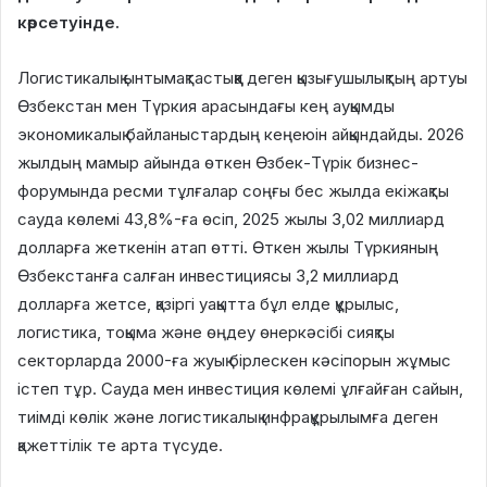
көрсетуінде.
Логистикалық ынтымақтастыққа деген қызығушылықтың артуы
Өзбекстан мен Түркия арасындағы кең ауқымды
экономикалық байланыстардың кеңеюін айқындайды. 2026
жылдың мамыр айында өткен Өзбек-Түрік бизнес-
форумында ресми тұлғалар соңғы бес жылда екіжақты
сауда көлемі 43,8%-ға өсіп, 2025 жылы 3,02 миллиард
долларға жеткенін атап өтті. Өткен жылы Түркияның
Өзбекстанға салған инвестициясы 3,2 миллиард
долларға жетсе, қазіргі уақытта бұл елде құрылыс,
логистика, тоқыма және өңдеу өнеркәсібі сияқты
секторларда 2000-ға жуық бірлескен кәсіпорын жұмыс
істеп тұр. Сауда мен инвестиция көлемі ұлғайған сайын,
тиімді көлік және логистикалық инфрақұрылымға деген
қажеттілік те арта түсуде.