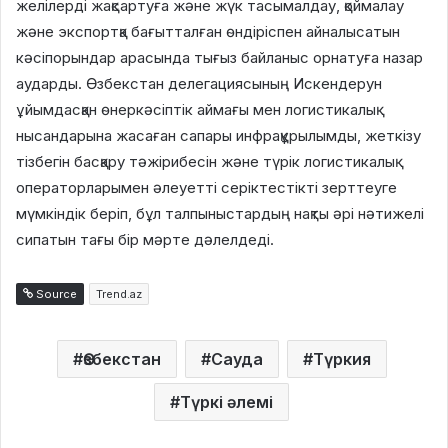
желілерді жақсартуға және жүк тасымалдау, қоймалау
және экспортқа бағытталған өндіріспен айналысатын
кәсіпорындар арасында тығыз байланыс орнатуға назар
аударды. Өзбекстан делегациясының Искендерун
ұйымдасқан өнеркәсіптік аймағы мен логистикалық
нысандарына жасаған сапары инфрақұрылымды, жеткізу
тізбегін басқару тәжірибесін және түрік логистикалық
операторларымен әлеуетті серіктестікті зерттеуге
мүмкіндік беріп, бұл талпыныстардың нақты әрі нәтижелі
сипатын тағы бір мәрте дәлелдеді.
Source
Trend.az
Өзбекстан
Сауда
Түркия
Түркі әлемі