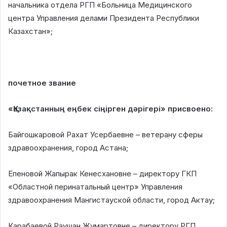
начальника отдела РГП «Больница Медицинского
центра Управления делами Президента Республики
Казахстан»;
почетное звание
«Қазақстанның еңбек сіңірген дәрігері» присвоено:
Байгошкаровой Рахат Усербаевне – ветерану сферы
здравоохранения, город Астана;
Епеновой Жапырак Кенесхановне – директору ГКП
«Областной перинатальный центр» Управления
здравоохранения Мангистауской области, город Актау;
Карабаевой Раушан Жумартовне – директору РГП