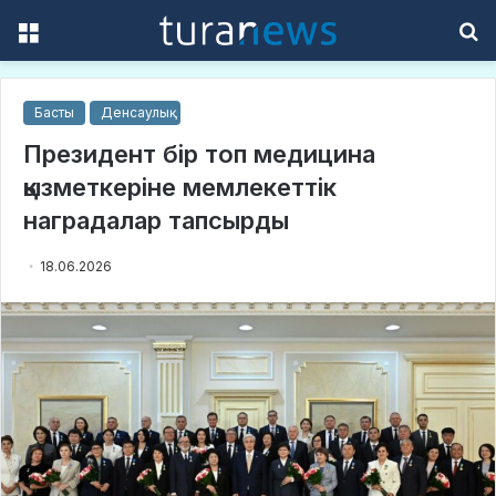
Menu
S
f
Басты
Денсаулық
Президент бір топ медицина
қызметкеріне мемлекеттік
наградалар тапсырды
18.06.2026