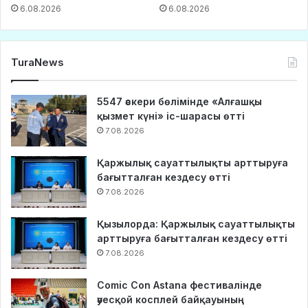
6.08.2026
6.08.2026
TuraNews
5547 әскери бөлімінде «Алғашқы
қызмет күні» іс-шарасы өтті
7.08.2026
Қаржылық сауаттылықты арттыруға
бағытталған кездесу өтті
7.08.2026
Қызылорда: Қаржылық сауаттылықты
арттыруға бағытталған кездесу өтті
7.08.2026
Comic Con Astana фестивалінде
әуесқой косплей байқауының