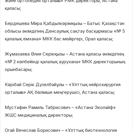
және ортопедия орталығы» РМК директоры, Астана
қаласы;
Бердешева Мира Қабдылкәрімқызы – Батыс Қазақстан
облысы әкімдігінің Денсаулық сақтау басқармасы «№ 5
қалалық емхана» МКК бас мейіргері, Орал қаласы;
Жұмахаева Әлия Серікқызы – Астана қаласы әкімдігінің
«№ 2 көпбейінді қалалық аурухана» МКК директорының
орынбасары;
Кәрібай Серік Дүзелбайұлы – «Ұлттық нейрохирургия
орталығы» АҚ бөлімше меңгерушісі, Астана қаласы;
Мустафин Рамиль Табрисович – «Астана Эколайф»
ЖШС медициналық директоры;
Огай Вячеслав Борисович – «Ұлттық биотехнология