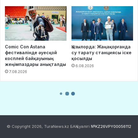
© Copyright 2026, TuraNews.kz БАҚ куәлігі
№KZ26VPY00056112