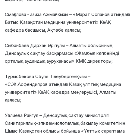
Смағұлова Ғазиза Ажмағиқызы – «Марат Оспанов атындағы
Батыс Қазақстан медицина университеті» КеАҚ
кафедра басшысы, Ақтөбе қаласы;
Сыбанбаев Дархан Әріпұлы – Алматы облысының
Денсаулық сақтау басқармасы «Жамбыл көпбейінді
орталық аудандық ауруханасы» КМК директоры;
Тұрысбекова Сәуле Тілеубергенқызы –
«С.Ж.Асфендияров атындағы Қазақ ұлттық медицина
университеті» КеАҚ кафедра меңгерушісі, Алматы
қаласы;
Уәлиева Райгүл – Денсаулық сақтау министрлігі
Санитариялық-эпидемиологиялық бақылау комитетінің
Шығыс Қазақстан облысы бойынша «Ұлттық сараптама