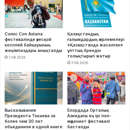
Comic Con Astana
Қазақстандық
фестивалінде әуесқой
ғалымдардың әзірлемелері
косплей байқауының
«Қазақстанда жасалған»
жеңімпаздары анықталды
ұлттық брендін
толықтырып жатыр
7.08.2026
7.08.2026
Высказывания
Елордада Орталық
Президента Токаева за
Азиядағы ең ірі поп-
более чем 30 лет
мәдениет фестивалі
объединили в одной книге
басталды