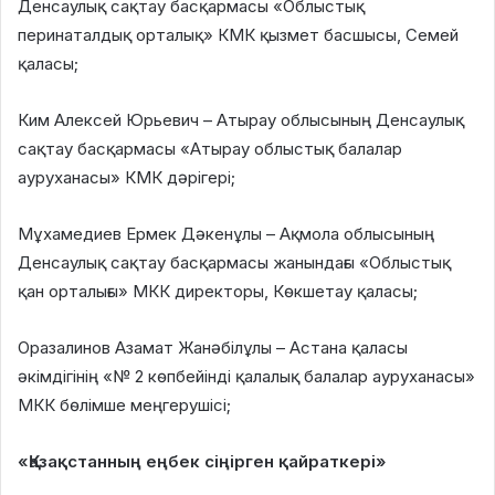
Денсаулық сақтау басқармасы «Облыстық
перинаталдық орталық» КМК қызмет басшысы, Семей
қаласы;
Ким Алексей Юрьевич – Атырау облысының Денсаулық
сақтау басқармасы «Атырау облыстық балалар
ауруханасы» КМК дәрігері;
Мұхамедиев Ермек Дәкенұлы – Ақмола облысының
Денсаулық сақтау басқармасы жанындағы «Облыстық
қан орталығы» МКК директоры, Көкшетау қаласы;
Оразалинов Азамат Жанәбілұлы – Астана қаласы
әкімдігінің «№ 2 көпбейінді қалалық балалар ауруханасы»
МКК бөлімше меңгерушісі;
«Қазақстанның еңбек сіңірген қайраткері»