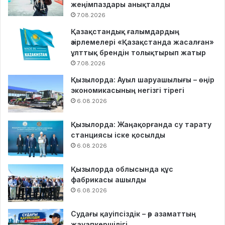
жеңімпаздары анықталды
7.08.2026
Қазақстандық ғалымдардың
әзірлемелері «Қазақстанда жасалған»
ұлттық брендін толықтырып жатыр
7.08.2026
Қызылорда: Ауыл шаруашылығы – өңір
экономикасының негізгі тірегі
6.08.2026
Қызылорда: Жаңақорғанда су тарату
станциясы іске қосылды
6.08.2026
Қызылорда облысында құс
фабрикасы ашылды
6.08.2026
Судағы қауіпсіздік – әр азаматтың
жауапкершілігі