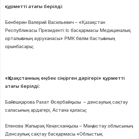
құрметті атағы берілді:
Бенберин Валерий Васильевич – «Қазақстан
Республикасы Президенті Іс басқармасы Медициналық
орталығының ауруханасы» РМК бөлім бастығының
орынбасары;
«Қазақстанның еңбек сіңірген дәрігері» құрметті
атағы берілді:
Байғошқарова Рахат Өсербайқызы – денсаулық сақтау
саласының ардагері, Астана қаласы;
Епенова Жапырақ Кеңесханқызы – Маңғыстау облысының
Денсаулық сақтау басқармасы «Облыстық