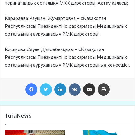
перинаталдық орталық» МКК директоры, Ақтау қаласы;
Карабаева Раушан Жумартовна – «Қазақстан
Республикасы Президенті Іс басқармасы Медициналық
орталығының ауруханасы» РМК директоры;
Кисикова Сәуле Дүйсебекқызы – «Қазақстан
Республикасы Президенті Іс басқармасы Медициналық
орталығының ауруханасы» РМК директорының кеңесшісі.
Facebook
Twitter
LinkedIn
VKontakte
Share via Email
Print
TuraNews