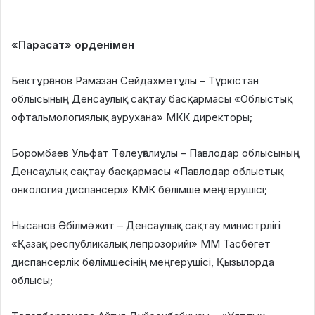
«Парасат» орденімен
Бектұрғанов Рамазан Сейдахметұлы – Түркістан
облысының Денсаулық сақтау басқармасы «Облыстық
офтальмологиялық аурухана» МКК директоры;
Боромбаев Ульфат Төлеуғалиұлы – Павлодар облысының
Денсаулық сақтау басқармасы «Павлодар облыстық
онкология диспансері» КМК бөлімше меңгерушісі;
Нысанов Әбілмәжит – Денсаулық сақтау министрлігі
«Қазақ республикалық лепрозорийі» ММ Тасбөгет
диспансерлік бөлімшесінің меңгерушісі, Қызылорда
облысы;