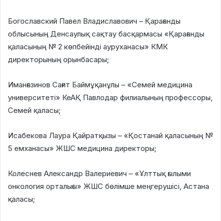
Богославский Павел Владиславович – Қарағанды
облысының Денсаулық сақтау басқармасы «Қарағанды
қаласының № 2 көпбейінді ауруханасы» КМК
директорының орынбасары;
Иманғазинов Сағит Баймұқанұлы – «Семей медицина
университеті» КеАҚ Павлодар филиалының профессоры,
Семей қаласы;
Исабекова Лаура Қайратқызы – «Қостанай қаласының №
5 емханасы» ЖШС медицина директоры;
Колеснев Александр Валериевич – «Ұлттық ғылыми
онкология орталығы» ЖШС бөлімше меңгерушісі, Астана
қаласы;