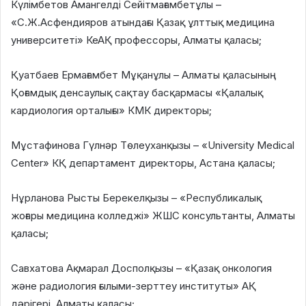
Күлімбетов Амангелді Сейітмағамбетұлы –
«С.Ж.Асфендияров атындағы Қазақ ұлттық медицина
университеті» КеАҚ профессоры, Алматы қаласы;
Қуатбаев Ермағамбет Мұқанұлы – Алматы қаласының
Қоғамдық денсаулық сақтау басқармасы «Қалалық
кардиология орталығы» КМК директоры;
Мұстафинова Гүлнәр Төлеуханқызы – «University Medical
Center» КҚ департамент директоры, Астана қаласы;
Нұрланова Рысты Берекелқызы – «Республикалық
жоғары медицина колледжі» ЖШС консультанты, Алматы
қаласы;
Савхатова Ақмарал Досполқызы – «Қазақ онкология
және радиология ғылыми-зерттеу институты» АҚ
дәрігері, Алматы қаласы;