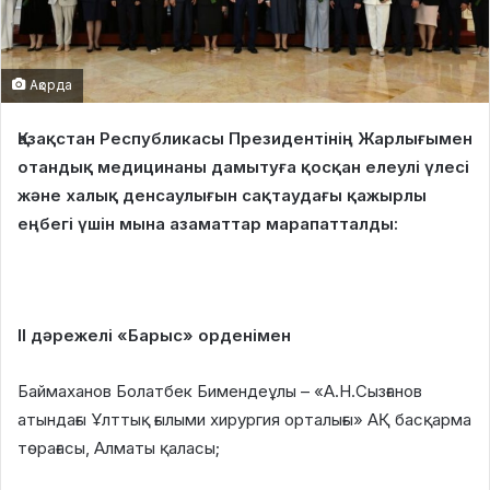
Ақорда
Қазақстан Республикасы Президентінің Жарлығымен
отандық медицинаны дамытуға қосқан елеулі үлесі
және халық денсаулығын сақтаудағы қажырлы
еңбегі үшін мына азаматтар марапатталды:
II дәрежелі «Барыс» орденімен
Баймаханов Болатбек Бимендеұлы – «А.Н.Сызғанов
атындағы Ұлттық ғылыми хирургия орталығы» АҚ басқарма
төрағасы, Алматы қаласы;