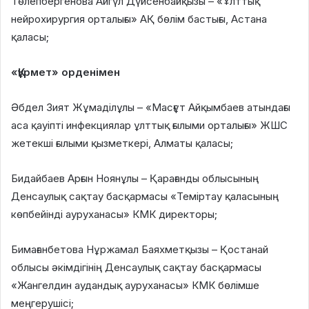
Төлепбергенова Айгүл Дүйсенбайқызы – «Ұлттық
нейрохирургия орталығы» АҚ бөлім бастығы, Астана
қаласы;
«Құрмет» орденімен
Әбдел Зият Жұмаділұлы – «Масғұт Айқымбаев атындағы
аса қауіпті инфекциялар ұлттық ғылыми орталығы» ЖШС
жетекші ғылыми қызметкері, Алматы қаласы;
Бидайбаев Арғын Ноянұлы – Қарағанды облысының
Денсаулық сақтау басқармасы «Теміртау қаласының
көпбейінді ауруханасы» КМК директоры;
Бимағанбетова Нұржамал Баяхметқызы – Қостанай
облысы әкімдігінің Денсаулық сақтау басқармасы
«Жангелдин аудандық ауруханасы» КМК бөлімше
меңгерушісі;