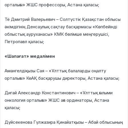
орталығы» ЖШС профессоры, Астана қаласы;
Тё Дмитрий Валерьевич – Солтүстік Қазақстан облысы
әкімдігінің Денсаулық сақтау басқармасы «Көпбейінді
облыстық ауруханасы» КМК бөлімше меңгерушісі,
Петропавл қаласы;
«Шапағат» медалімен
Амангелдіқызы Сая – «Ұлттық балаларды оңалту
орталығы» КеАҚ басқарушы директоры, Астана қаласы;
Дигай Александр Константинович – «Ұлттық ғылыми
онкология орталығы» ЖШС аға ординаторы, Астана
қаласы;
Дүйсекенова Гүлжазира Қинайатқызы – Абай облысының