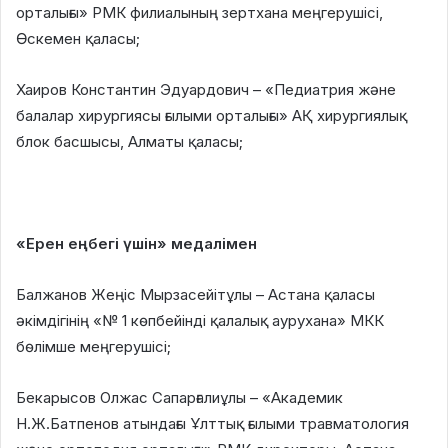
орталығы» РМК филиалының зертхана меңгерушісі,
Өскемен қаласы;
Хаиров Константин Эдуардович – «Педиатрия және
балалар хирургиясы ғылыми орталығы» АҚ хирургиялық
блок басшысы, Алматы қаласы;
«Ерен еңбегі үшін» медалімен
Балжанов Жеңіс Мырзасейітұлы – Астана қаласы
әкімдігінің «№ 1 көпбейінді қалалық аурухана» МКК
бөлімше меңгерушісі;
Бекарысов Олжас Сапарғалиұлы – «Академик
Н.Ж.Батпенов атындағы Ұлттық ғылыми травматология