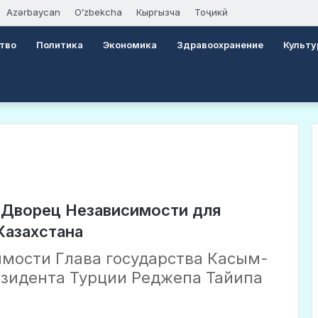
Azərbaycan
Oʻzbekcha
Кыргызча
Тоҷикӣ
тво
Политика
Экономика
Здравоохранение
Культу
 Дворец Независимости для
Казахстана
имости Глава государства Касым-
езидента Турции Реджепа Тайипа