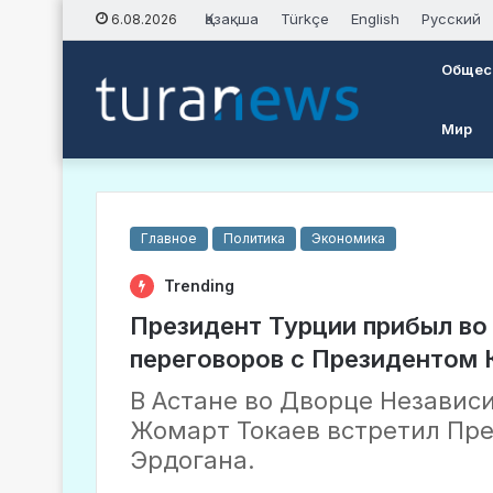
Қазақша
Türkçe
English
Русский
6.08.2026
Общес
Мир
Главное
Политика
Экономика
Trending
Президент Турции прибыл во
переговоров с Президентом 
В Астане во Дворце Независ
Жомарт Токаев встретил Пр
Эрдогана.