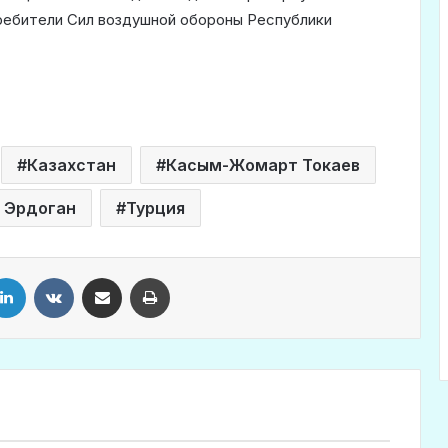
ребители Сил воздушной обороны Республики
Казахстан
Касым-Жомарт Токаев
 Эрдоган
Турция
LinkedIn
VKontakte
Share via Email
Print