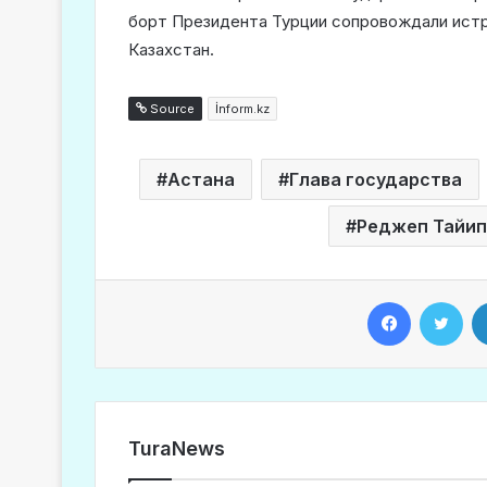
борт Президента Турции сопровождали ист
Казахстан.
Source
İnform.kz
Астана
Глава государства
Реджеп Тайип
Facebook
Twitter
TuraNews