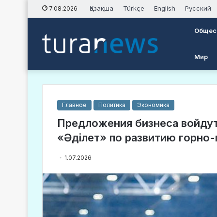
Қазақша
Türkçe
English
Русский
7.08.2026
Общес
Мир
Главное
Политика
Экономика
Предложения бизнеса войдут 
«Əділет» по развитию горно
1.07.2026