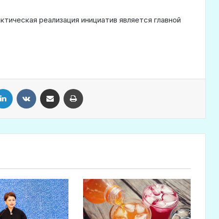
ктическая реализация инициатив является главной
LinkedIn
VKontakte
Share via Email
Print