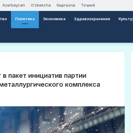
Azərbaycan
Oʻzbekcha
Кыргызча
Тоҷикӣ
тво
Политика
Экономика
Здравоохранение
Культу
в пакет инициатив партии
-металлургического комплекса