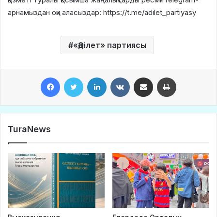
арнамыздан оқи аласыздар: https://t.me/adilet_partiyasy
«Әділет» партиясы
Facebook
Twitter
LinkedIn
VKontakte
Share via Email
Print
TuraNews