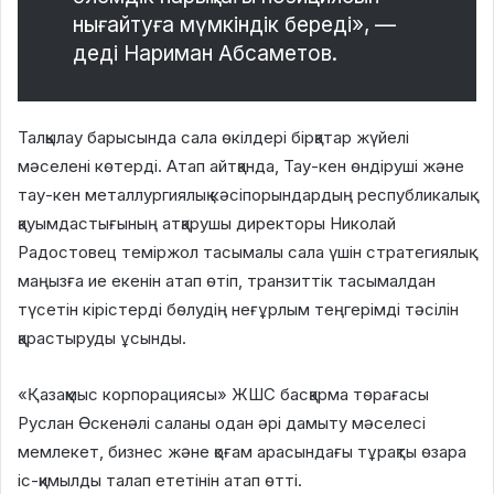
нығайтуға мүмкіндік береді», —
деді Нариман Абсаметов.
Талқылау барысында сала өкілдері бірқатар жүйелі
мəселені көтерді. Атап айтқанда, Тау-кен өндіруші жəне
тау-кен металлургиялық кəсіпорындардың республикалық
қауымдастығының атқарушы директоры Николай
Радостовец теміржол тасымалы сала үшін стратегиялық
маңызға ие екенін атап өтіп, транзиттік тасымалдан
түсетін кірістерді бөлудің неғұрлым теңгерімді тəсілін
қарастыруды ұсынды.
«Қазақмыс корпорациясы» ЖШС басқарма төрағасы
Руслан Өскенəлі саланы одан əрі дамыту мəселесі
мемлекет, бизнес жəне қоғам арасындағы тұрақты өзара
іс-қимылды талап ететінін атап өтті.