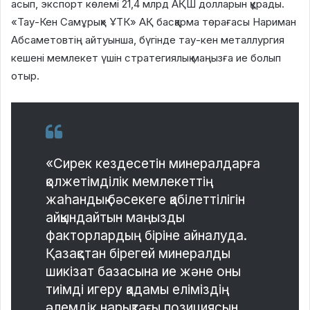
асып, экспорт көлемі 21,4 млрд АҚШ долларын құрады.
«Тау-Кен Самұрық» ҰТК» АҚ басқарма төрағасы Нариман
Абсаметовтің айтуынша, бүгінде тау-кен металлургия
кешені мемлекет үшін стратегиялық маңызға ие болып
отыр.
«Сирек кездесетін минералдарға
қолжетімділік мемлекеттің
жаһандық бəсекеге қабілеттілігін
айқындайтын маңызды
факторлардың біріне айналуда.
Қазақстан бірегей минералды
шикізат базасына ие жəне оны
тиімді игеру қадамы еліміздің
əлемдік нарықтағы позициясын