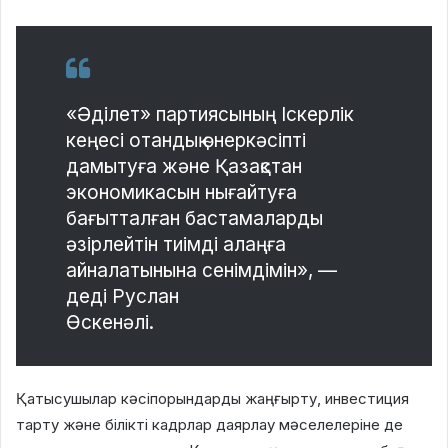
«Əділет» партиясының Іскерлік
кеңесі отандық өнеркəсіпті
дамытуға жəне Қазақстан
экономикасын нығайтуға
бағытталған бастамаларды
əзірлейтін тиімді алаңға
айналатынына сенімдімін», —
деді Руслан
Өскенəлі.
Қатысушылар кəсіпорындарды жаңғырту, инвестиция
тарту жəне білікті кадрлар даярлау мəселелеріне де