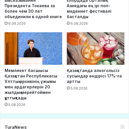
Высказывания
Елордада Орталық
Президента Токаева за
Азиядағы ең ірі поп-
более чем 30 лет
мәдениет фестивалі
объединили в одной книге
басталды
6.08.2026
6.08.2026
Мемлекет басшысы
Қазақстанда алкогольсіз
Қазақстан Республикасы
сусындар өндірісі 17%-ға
Ұлттық архивінің ұжымы
артты
мен ардагерлерін 20
5.08.2026
жылдық мерейтоймен
құттықтады
5.08.2026
TuraNews