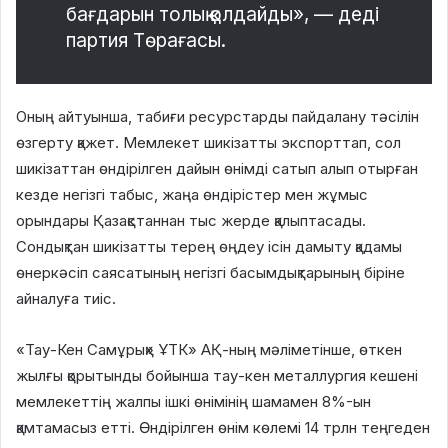
бағдарын толық қолдайды», — деді
партия Төрағасы.
Оның айтуынша, табиғи ресурстарды пайдалану тəсілін
өзгерту қажет. Мемлекет шикізатты экспорттап, сол
шикізаттан өндірілген дайын өнімді сатып алып отырған
кезде негізгі табыс, жаңа өндірістер мен жұмыс
орындары Қазақстаннан тыс жерде қалыптасады.
Сондықтан шикізатты терең өңдеу ісін дамыту қадамы
өнеркəсіп саясатының негізгі басымдықтарының біріне
айналуға тиіс.
«Тау-Кен Самұрық» ҰТК» АҚ-ның мəліметінше, өткен
жылғы қорытынды бойынша тау-кен металлургия кешені
мемлекеттің жалпы ішкі өнімінің шамамен 8%-ын
қамтамасыз етті. Өндірілген өнім көлемі 14 трлн теңгеден