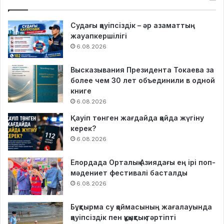
Судағы қауіпсіздік – әр азаматтың
жауапкершілігі
6.08.2026
Высказывания Президента Токаева за
более чем 30 лет объединили в одной
книге
6.08.2026
Қауіп төнген жағдайда қайда жүгіну
керек?
6.08.2026
Елордада Орталық Азиядағы ең ірі поп-
мәдениет фестивалі басталды
6.08.2026
Бұқтырма су қоймасының жағалауында
қауіпсіздік пен құқықтық тәртіпті