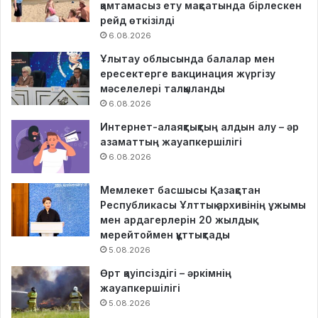
қамтамасыз ету мақсатында бірлескен
рейд өткізілді
6.08.2026
Ұлытау облысында балалар мен
ересектерге вакцинация жүргізу
мәселелері талқыланды
6.08.2026
Интернет-алаяқтықтың алдын алу – әр
азаматтың жауапкершілігі
6.08.2026
Мемлекет басшысы Қазақстан
Республикасы Ұлттық архивінің ұжымы
мен ардагерлерін 20 жылдық
мерейтоймен құттықтады
5.08.2026
Өрт қауіпсіздігі – әркімнің
жауапкершілігі
5.08.2026