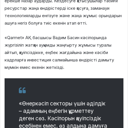
ерекше назар аударды. Кездесуге қатысушылар табиғи
ресурстар жаңа өндірістерді іске қосуға, заманауи
технологияларды енгізуге жəне жаңа жұмыс орындарын
ашуға негіз болуға тиіс екенін атап өтті.
«Qarmet» АҚ басшысы Вадим Басин кəсіпорында
жүргізіліп жатқан ауқымды жаңғырту жұмысы туралы
айтып, қауіпсіздікке, еңбек жағдайына жəне кəсіби
кадрларға инвестиция салмайынша өндірісті дамыту
мүмкін емес екенін жеткізді.
«Өнеркəсіп секторы үшін əділдік
– адамның еңбегін құрметтеу
деген сөз. Кəсіпорын қауіпсіздік
есебінен емес, өз алдына дамуға