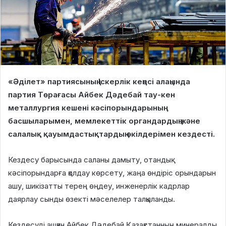
«Əділет» партиясының Іскерлік кеңесі алаңында
партия Төрағасы Айбек Дəдебай тау-кен
металлургия кешені кəсіпорындарының
басшыларымен, мемлекеттік органдардың жəне
салалық қауымдастықтардың өкілдерімен кездесті.
Кездесу барысында саланы дамыту, отандық
кəсіпорындарға қолдау көрсету, жаңа өндіріс орындарын
ашу, шикізатты терең өңдеу, инженерлік кадрлар
даярлау сынды өзекті мəселелер талқыланды.
Кездесуді ашқан Айбек Дəдебай Қазақстанның минералды