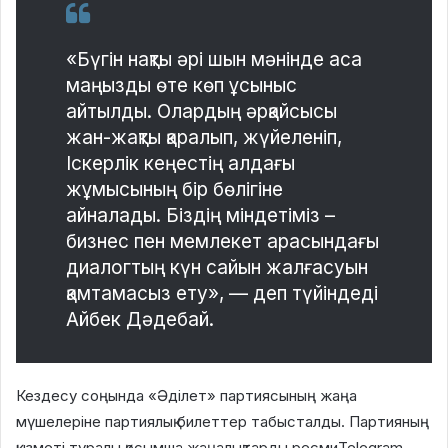
«Бүгін нақты əрі шын мəнінде аса
маңызды өте көп ұсыныс
айтылды. Олардың əрқайсысы
жан-жақты қаралып, жүйеленіп,
Іскерлік кеңестің алдағы
жұмысының бір бөлігіне
айналады. Біздің міндетіміз –
бизнес пен мемлекет арасындағы
диалогтың күн сайын жалғасуын
қамтамасыз ету», — деп түйіндеді
Айбек Дəдебай.
Кездесу соңында «Əділет» партиясының жаңа
мүшелеріне партиялық билеттер табысталды. Партияның
қызметі туралы қосымша жаңалықтарды ресмиTelegram-