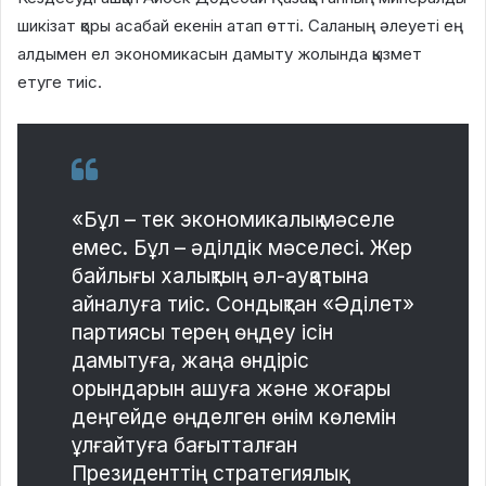
шикізат қоры асабай екенін атап өтті. Саланың əлеуеті ең
алдымен ел экономикасын дамыту жолында қызмет
етуге тиіс.
«Бұл – тек экономикалық мəселе
емес. Бұл – əділдік мəселесі. Жер
байлығы халықтың əл-ауқатына
айналуға тиіс. Сондықтан «Əділет»
партиясы терең өңдеу ісін
дамытуға, жаңа өндіріс
орындарын ашуға жəне жоғары
деңгейде өңделген өнім көлемін
ұлғайтуға бағытталған
Президенттің стратегиялық