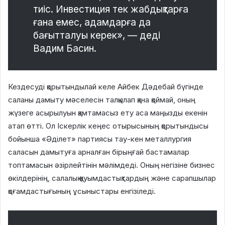
тиіс. Инвестиция тек жабдықтарға
ғана емес, адамдарға да
бағытталуы керек», — деді
Вадим Басин.
Кездесуді қорытындылай келе Айбек Дəдебай бүгінде
саланы дамыту мəселесін талқылап қана қоймай, оның
жүзеге асырылуын қамтамасыз ету аса маңызды екенін
атап өтті. Ол Іскерлік кеңес отырысының қорытындысы
бойынша «Əділет» партиясы тау-кен металлургия
саласын дамытуға арналған бірыңғай бастамалар
топтамасын əзірлейтінін мəлімдеді. Оның негізіне бизнес
өкілдерінің, салалық қауымдастықтардың жəне сарапшылар
қоғамдастығының ұсыныстары енгізіледі.