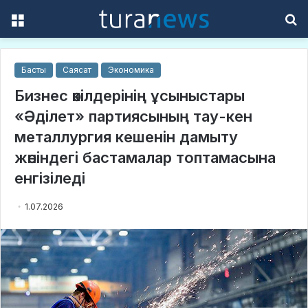
Menu
S
f
Басты
Саясат
Экономика
Бизнес өкілдерінің ұсыныстары
«Əділет» партиясының тау-кен
металлургия кешенін дамыту
жөніндегі бастамалар топтамасына
енгізіледі
1.07.2026